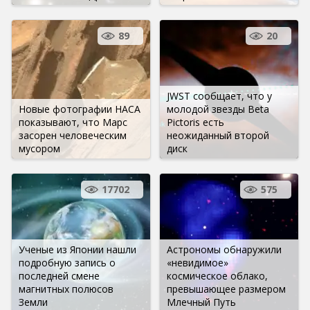
89
20
JWST сообщает, что у
Новые фотографии НАСА
молодой звезды Beta
показывают, что Марс
Pictoris есть
засорен человеческим
неожиданный второй
мусором
диск
17702
575
Ученые из Японии нашли
Астрономы обнаружили
подробную запись о
«невидимое»
последней смене
космическое облако,
магнитных полюсов
превышающее размером
Земли
Млечный Путь