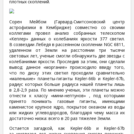
плотных скоплений.
Сорен Мейбом (Гарвард-Смитсоновский центр
астрофизики в Кембридже) совместно со своими
коллегами провел анализ собранных телескопом
«Кеплер» данных о колебаниях яркости 377 светил.
В созвездии Лебедя в рассеянном скоплении NGC 6811,
удаленном от Земли на расстоянии три тысячи
световых лет, ученые смогли обнаружить две звезды с
колебаниями яркости. Проследив за этим, они сделали
вывод: данное «моргание» происходило ввиду того,
что по диску этих светил проходили сравнительно
«маленькие» планеты-гиганты Kepler-66b и Kepler-67b,
радиус которых больше радиуса нашей планеты лишь
в 2,8-2,9 раза. По мнению ученых, эти планеты можно
отнести к классу «мини-нептунов» , под которыми
принято понимать газовые гиганты, имеющими
каменистое крупное ядро, покрытое океаном из воды
или жидких углеводородов, благодаря чему масса их
достаточно низка: всего в 20 раз тяжелее Земли.
Остается загадкой, как Kepler-66b и Kepler-67b
за миллиард лет жизни скопления смогли пережить