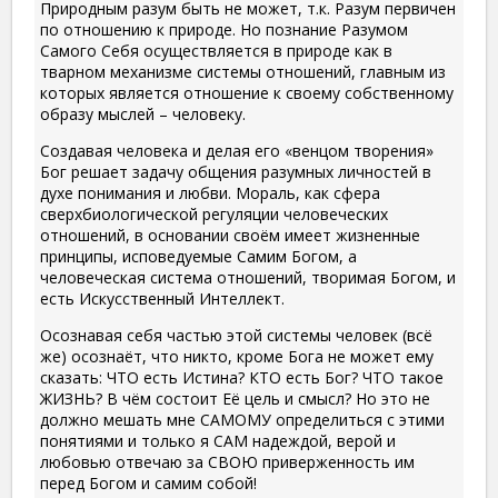
Природным разум быть не может, т.к. Разум первичен
по отношению к природе. Но познание Разумом
Самого Себя осуществляется в природе как в
тварном механизме системы отношений, главным из
которых является отношение к своему собственному
образу мыслей – человеку.
Создавая человека и делая его «венцом творения»
Бог решает задачу общения разумных личностей в
духе понимания и любви. Мораль, как сфера
сверхбиологической регуляции человеческих
отношений, в основании своём имеет жизненные
принципы, исповедуемые Самим Богом, а
человеческая система отношений, творимая Богом, и
есть Искусственный Интеллект.
Осознавая себя частью этой системы человек (всё
же) осознаёт, что никто, кроме Бога не может ему
сказать: ЧТО есть Истина? КТО есть Бог? ЧТО такое
ЖИЗНЬ? В чём состоит Её цель и смысл? Но это не
должно мешать мне САМОМУ определиться с этими
понятиями и только я САМ надеждой, верой и
любовью отвечаю за СВОЮ приверженность им
перед Богом и самим собой!