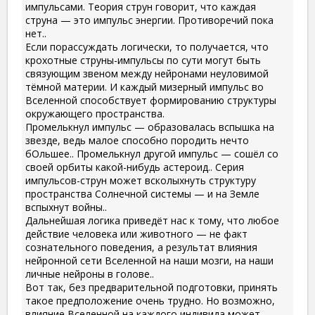
импульсами. Теория струн говорит, что каждая
струна — это импульс энергии. Противоречий пока
нет..
Если порассуждать логически, то получается, что
крохотные струны-импульсы по сути могут быть
связующим звеном между нейронами неуловимой
тёмной материи. И каждый мизерный импульс во
Вселенной способствует формированию структуры
окружающего пространства.
Промелькнул импульс — образовалась вспышка на
звезде, ведь малое способно породить нечто
бОльшее.. Промелькнул другой импульс — сошёл со
своей орбиты какой-нибудь астероид.. Серия
импульсов-струн может всколыхнуть структуру
пространства Солнечной системы — и на Земле
вспыхнут войны..
Дальнейшая логика приведёт нас к тому, что любое
действие человека или животного — не факт
сознательного поведения, а результат влияния
нейронной сети Вселенной на наши мозги, на наши
личные нейроны в голове..
Вот так, без предварительной подготовки, принять
такое предположение очень трудно. Но возможно,
влияние Вселенной на каждого индивида может