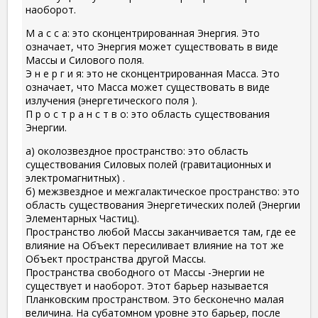
наоборот.
М а с с а: это сконцентрированная Энергия. Это
означает, что Энергия может существовать в виде
Массы и Силового поля.
Э н е р г и я: это не сконцентрированная Масса. Это
означает, что Масса может существовать в виде
излучения (энергетического поля ).
П р о с т р а н с т в о: это область существования
Энергии.
а) околозвездное пространство: это область
существования Силовых полей (гравитационных и
электромагнитных) .
б) межзвездное и межгалактическое пространство: это
область существования Энергетических полей (Энергии
Элементарных Частиц).
Пространство любой Массы заканчивается там, где ее
влияние на Объект пересиливает влияние на тот же
Объект пространства другой Массы.
Пространства свободного от Массы -Энергии не
существует и наоборот. Этот барьер называется
Планковским пространством. Это бесконечно малая
величина. На субатомном уровне это барьер, после