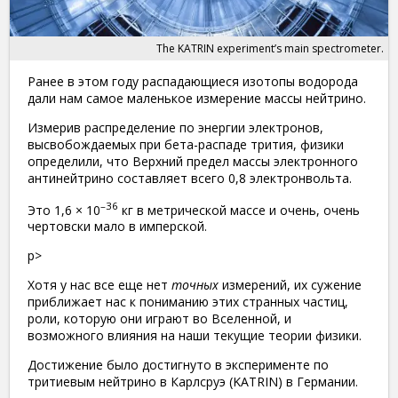
The KATRIN experiment’s main spectrometer.
Ранее в этом году распадающиеся изотопы водорода
дали нам самое маленькое измерение массы нейтрино.
Измерив распределение по энергии электронов,
высвобождаемых при бета-распаде трития, физики
определили, что Верхний предел массы электронного
антинейтрино составляет всего 0,8 электронвольта.
–36
Это 1,6 × 10
кг в метрической массе и очень, очень
чертовски мало в имперской.
p>
Хотя у нас все еще нет
точных
измерений, их сужение
приближает нас к пониманию этих странных частиц,
роли, которую они играют во Вселенной, и
возможного влияния на наши текущие теории физики.
Достижение было достигнуто в эксперименте по
тритиевым нейтрино в Карлсруэ (KATRIN) в Германии.