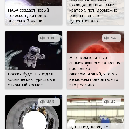
исследовал гигантский
NASA создает новый
кратер 9 лет. Возможно,
телескоп для поиска
озера на дне не
внеземной жизни
существовало
108
94
Этот композитный
снимок лунного затмения
настолько
Россия будет выводить
ошеломляющий, что мы
космических туристов в
не можем поверить, что
открытый космос
это реально
456
42
ЦЕРН подтверждает