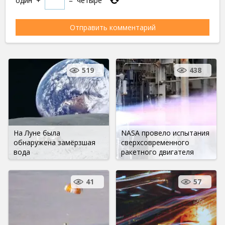
один
+
=
четыре
519
438
На Луне была
NASA провело испытания
обнаружена замёрзшая
сверхсовременного
вода
ракетного двигателя
41
57