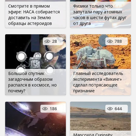
Смотрите в прямом
Физики только что
эфире: НАСА собирается
запутали пару атомных
доставить на Землю
часов в шести футах друг
образцы астероидов
от друга
28
788
Большой спутник
Главный исследователь
загадочным образом
эксперимента «Викинг»
распался в космосе, но
сделал потрясающее
почему?
признание
186
644
Марсоход Curiosity