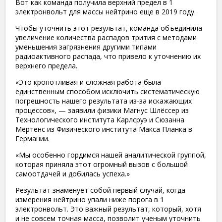
Вот как команда получила верхний предел в 1
электронвольт для массы нейтрино еще в 2019 году.
Чтобы уточнить этот результат, команда объединила
увеличение количества распадов трития с методами
уменьшения загрязнения другими типами
радиоактивного распада, что привело к уточнению их
верхнего предела.
«Это кропотливая и сложная работа была
единственным способом исключить систематическую
погрешность нашего результата из-за искажающих
процессов», — заявили физики Магнус Шлёссер из
Технологического института Карлсруэ и Сюзанна
Мертенс из Физического института Макса Планка в
Германии.
«Мы особенно гордимся нашей аналитической группой,
которая приняла этот огромный вызов с большой
самоотдачей и добилась успеха.»
Результат знаменует собой первый случай, когда
измерения нейтрино упали ниже порога в 1
электронвольт. Это важный результат, который, хотя
и не совсем точная масса, позволит ученым уточнить