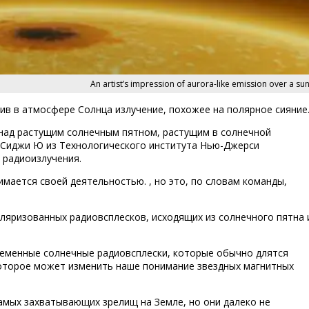
An artist’s impression of aurora-like emission over a su
в в атмосфере Солнца излучение, похожее на полярное сияние
) над растущим солнечным пятном, растущим в солнечной
 Сиджи Ю из Технологического института Нью-Джерси
 радиоизлучения.
имается своей деятельностью. , но это, по словам команды,
яризованных радиовсплесков, исходящих из солнечного пятна 
ременные солнечные радиовсплески, которые обычно длятся
которое может изменить наше понимание звездных магнитных
мых захватывающих зрелищ на Земле, но они далеко не