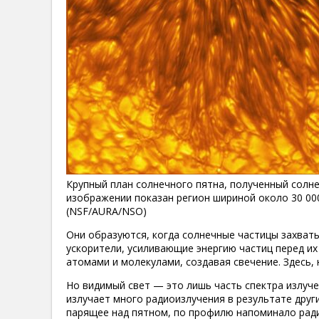
Крупный план солнечного пятна, полученный солн
изображении показан регион шириной около 30 000
(NSF/AURA/NSO)
Они образуются, когда солнечные частицы захват
ускорители, усиливающие энергию частиц перед их
атомами и молекулами, создавая свечение. Здесь,
Но видимый свет — это лишь часть спектра излуче
излучает много радиоизлучения в результате други
парящее над пятном, по профилю напоминало рад