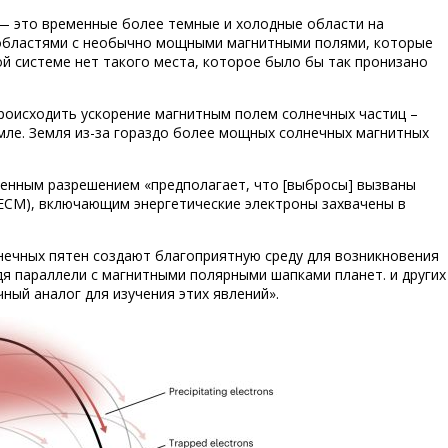
— это временные более темные и холодные области на
 областями с необычно мощными магнитными полями, которые
й системе нет такого места, которое было бы так пронизано
роисходить ускорение магнитным полем солнечных частиц –
мле. Земля из-за гораздо более мощных солнечных магнитных
менным разрешением «предполагает, что [выбросы] вызваны
ECM), включающим энергетические электроны захвачены в
нечных пятен создают благоприятную среду для возникновения
дя параллели с магнитными полярными шапками планет. и других
ный аналог для изучения этих явлений».