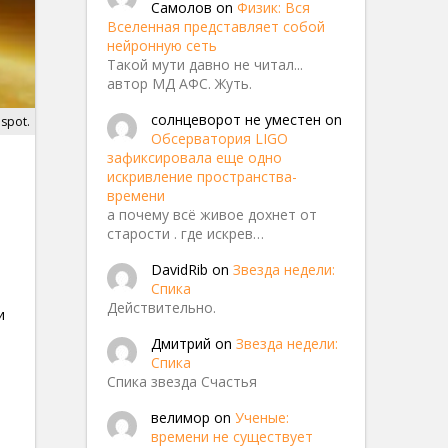
Самолов
on
Физик: Вся
Вселенная представляет собой
нейронную сеть
Такой мути давно не читал...
автор МД АФС. Жуть.
солнцеворот не уместен
on
nspot.
Обсерватория LIGO
зафиксировала еще одно
.
искривление пространства-
времени
а почему всё живое дохнет от
старости . где искрев…
DavidRib
on
Звезда недели:
Спика
Действительно.
и
Дмитрий
on
Звезда недели:
Спика
Спика звезда Счастья
велимор
on
Ученые:
времени не существует