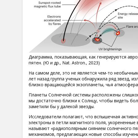
Диаграмма, показывающая, как генерируются авр
пятен. (Ю и др., Nat. Astron., 2023)
На самом деле, это не является чем-то необычным
лет назад группа ученых обнаружила ряд звезд, и
близко вращающейся экзопланеты, чья атмосфера п
Планеты Солнечной системы расположены слишком
мы достаточно близки к Солнцу, чтобы видеть бол
заметили бы у далекой звезды.
Исследователи полагают, что вспышечная активно
электроны в петли магнитного поля, укорененные 
называют «радиополярным сиянием солнечного пят
механизмов, предлагающих новые способы изучени