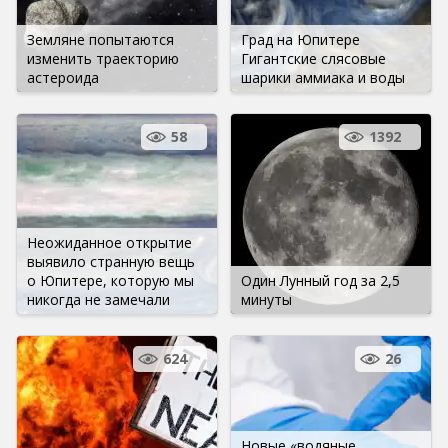
Земляне попытаются
Град на Юпитере
изменить траекторию
Гигантские слясовые
астероида
шарики аммиака и воды
58
1392
Неожиданное открытие
выявило странную вещь
о Юпитере, которую мы
Один Лунный год за 2,5
никогда не замечали
минуты
624
26
Новые «водяные