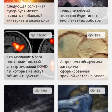
Следующая солнечная
супер-буря может
Новый китайский
вызвать глобальный
телескоп будет искать
«интернет-апокалипсис»
инопланетных роботов
16561
187
Сканирование мозга
показывает полный
Астрономы обнаружили
спектр аномалий COVID-
загадочно
19, которые не могут
сформированный
объяснить ученые
тройной кратер на Марсе
394
13