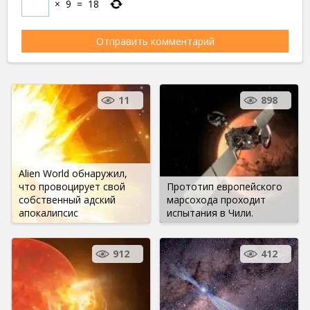
×
9
=
18
11
898
Alien World обнаружил,
что провоцирует свой
Прототип европейского
собственный адский
марсохода проходит
апокалипсис
испытания в Чили.
912
412