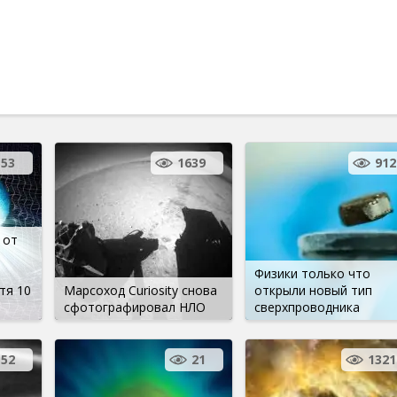
153
1639
912
 от
Физики только что
тя 10
Марсоход Curiosity снова
открыли новый тип
сфотографировал НЛО
сверхпроводника
52
21
1321