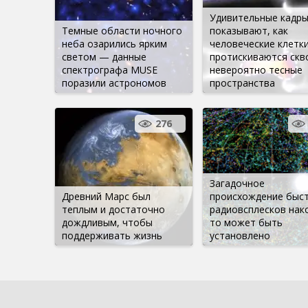
Удивительные кадр
Темные области ночного
показывают, как
неба озарились ярким
человеческие клетк
светом — данные
протискиваются скв
спектрографа MUSE
невероятно тесные
поразили астрономов
пространства
276
Загадочное
Древний Марс был
происхождение быс
теплым и достаточно
радиовсплесков нак
дождливым, чтобы
то может быть
поддерживать жизнь
установлено