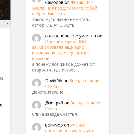
Самолов
on
Физик: Вся
Вселенная представляет собой
нейронную сеть
Такой мути давно не читал...
1
автор МД АФС. Жуть.
солнцеворот не уместен
on
Обсерватория LIGO
зафиксировала еще одно
искривление пространства-
времени
а почему всё живое дохнет от
старости . где искрев…
на
DavidRib
on
Звезда недели:
Спика
Действительно.
Дмитрий
on
Звезда недели:
ию
Спика
Спика звезда Счастья
велимор
on
Ученые:
времени не существует