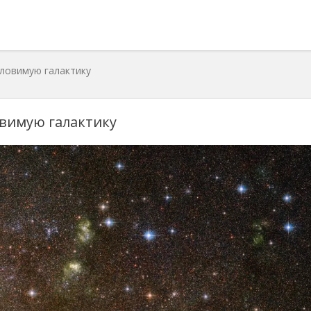
уловимую галактику
овимую галактику