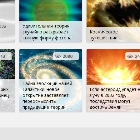
ы
и
озь
Удивительная теория
случайно раскрывает
Космическое
точную форму фотона
путешествие
13
2080
24
Тайна эволюции нашей
трых
Галактики: новое
Если астероид упадет 
онец-
открытие заставляет
Луну в 2032 году,
переосмыслить
последствия могут
предыдущие теории
достичь Земли