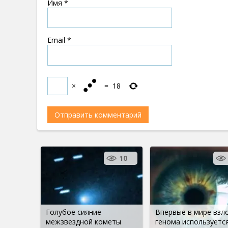
Имя
*
Email
*
×
=
18
10
Голубое сияние
Впервые в мире взл
межзвездной кометы
генома используется