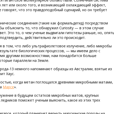
ся гигантское молекулярное облако пыли. Солнечная система
в лет или около того, и возникающий охлаждающий эффект,
 говорят, что это правдоподобный сценарий, но он требует
анические соединения (такие как формальдегид) посредством
бы объяснить то, что обнаружил Curiosity — в этом случае
т. Это то, о чем ученые выдвигали гипотезы раньше, но, опят
подтвердить, действительно ли это происходит.
я в том, что либо ультрафиолетовое излучение, либо микробы
результате биологических процессов, — мы имеем дело с
двумя другими возможностями, нам понадобится больше
которые параллели на Земле.
рода-13 немного напоминают образцы из Австралии, взятые из
ит Хаус.
ностью, когда метан поглощался древними микробными матами,
на
Марсе
».
аружение в будущем остатков микробных матов, крупных
ледников поможет ученым выяснить, какое из этих трех
verance, который планирует вернуть марсианские породы на