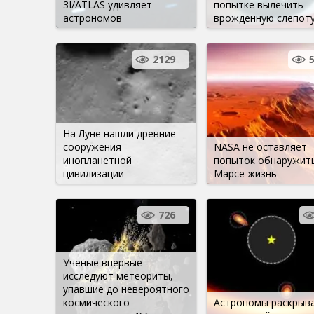
3I/ATLAS удивляет
попытке вылечить
астрономов
врожденную слепот
2129
На Луне нашли древние
сооружения
NASA не оставляет
инопланетной
попыток обнаружить
цивилизации
Марсе жизнь
726
Ученые впервые
исследуют метеориты,
упавшие до невероятного
космического
Астрономы раскрыв