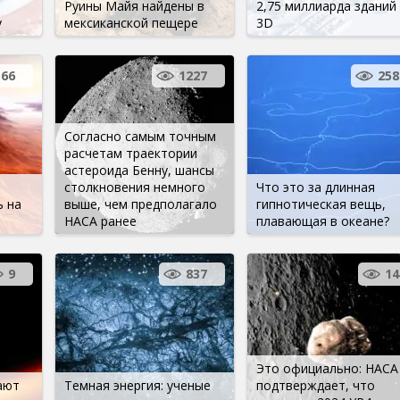
Руины Майя найдены в
2,75 миллиарда зданий
у
мексиканской пещере
3D
566
1227
258
Согласно самым точным
расчетам траектории
астероида Бенну, шансы
столкновения немного
Что это за длинная
 на
выше, чем предполагало
гипнотическая вещь,
НАСА ранее
плавающая в океане?
9
837
14
Это официально: НАСА
ают
Темная энергия: ученые
подтверждает, что