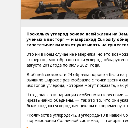
Поскольку углерод основа всей жизни на Зем
ученых в восторг — и марсоход Curiosity об
гипотетически может указывать на существ
Это ни в коем случае не наверняка, но это возмож
экспертов, мог образоваться углерод, обнаруженн
августа 2012 года по июль 2021 года.
В общей сложности 24 образца порошка были нагре
выявило широкое разнообразие с точки зрения сме
изотопов углерода, которые могут показать, как 
Что делает эти вариации особенно интересными 
чрезвычайно обеднены, — так это то, что они ука
были созданы углеродным циклом в современную э
«Количества углерода-12 и углерода-13 в нашей С
формировании Солнечной системы», — говорит гео