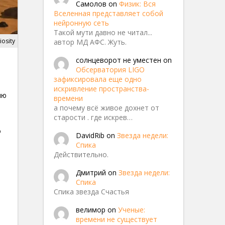
Самолов
on
Физик: Вся
Вселенная представляет собой
нейронную сеть
Такой мути давно не читал...
osity
автор МД АФС. Жуть.
солнцеворот не уместен
on
Обсерватория LIGO
зафиксировала еще одно
искривление пространства-
ию
времени
а почему всё живое дохнет от
старости . где искрев…
о
DavidRib
on
Звезда недели:
Спика
Действительно.
Дмитрий
on
Звезда недели:
Спика
Спика звезда Счастья
велимор
on
Ученые:
времени не существует