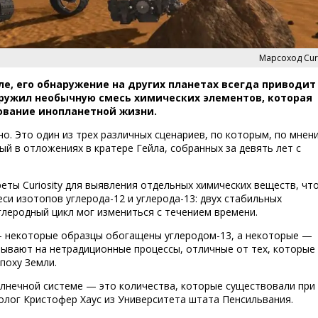
Марсоход Curi
ле, его обнаружение на других планетах всегда приводит
наружил необычную смесь химических элементов, которая
ование инопланетной жизни.
но. Это один из трех различных сценариев, по которым, по мнен
ый в отложениях в кратере Гейла, собранных за девять лет с
ты Curiosity для выявления отдельных химических веществ, чт
си изотопов углерода-12 и углерода-13: двух стабильных
углеродный цикл мог измениться с течением времени.
— некоторые образцы обогащены углеродом-13, а некоторые —
зывают на нетрадиционные процессы, отличные от тех, которые
поху Земли.
олнечной системе — это количества, которые существовали при
лог Кристофер Хаус из Университета штата Пенсильвания.