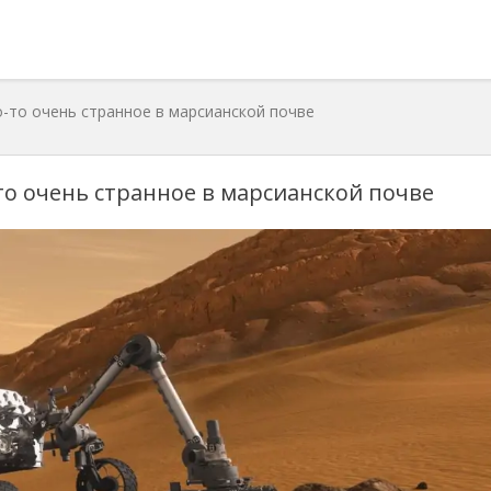
о-то очень странное в марсианской почве
то очень странное в марсианской почве