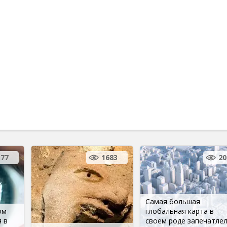
77
1683
20
Самая большая
ом
глобальная карта в
 в
своем роде запечатле