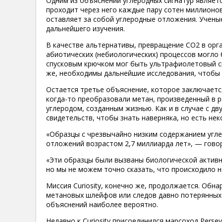
Одним из объяснений углеродных сигнатур являет
проходит через него каждые пару сотен миллионо
оставляет за собой углеродные отложения. Ученые
дальнейшего изучения.
В качестве альтернативы, превращение CO2 в орг
абиотических (небиологических) процессов могло 
спусковым крючком мог быть ультрафиолетовый све
же, необходимы дальнейшие исследования, чтобы 
Остается третье объяснение, которое заключаетс
когда-то преобразовали метан, произведенный в 
углеродом, созданным жизнью. Как и в случае с 
свидетельств, чтобы знать наверняка, но есть не
«Образцы с чрезвычайно низким содержанием угле
отложений возрастом 2,7 миллиарда лет», — говор
«Эти образцы были вызваны биологической актив
но мы не можем точно сказать, что происходило 
Миссия Curiosity, конечно же, продолжается. Обн
метановых шлейфов или следов давно потерянных 
объяснений наиболее вероятно.
Недавно к Curiosity присоединился марсоход Perse