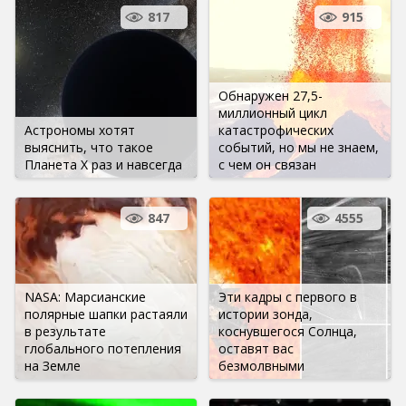
817
915
Обнаружен 27,5-
миллионный цикл
Астрономы хотят
катастрофических
выяснить, что такое
событий, но мы не знаем,
Планета Х раз и навсегда
с чем он связан
847
4555
NASA: Марсианские
Эти кадры с первого в
полярные шапки растаяли
истории зонда,
в результате
коснувшегося Солнца,
глобального потепления
оставят вас
на Земле
безмолвными