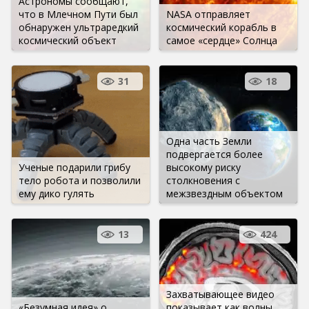
Астрономы сообщают,
что в Млечном Пути был
NASA отправляет
обнаружен ультраредкий
космический корабль в
космический объект
самое «сердце» Солнца
31
18
Одна часть Земли
подвергается более
Ученые подарили грибу
высокому риску
тело робота и позволили
столкновения с
ему дико гулять
межзвездным объектом
13
424
Захватывающее видео
«Безумная идея» о
показывает как волны