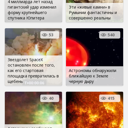
4 миллиарда лет назад
гигантский удар изменил
Эти «живые камни» в
форму крупнейшего
Румынии фантастичны и
спутника Юпитера
совершенно реальны
53
540
Звездолет SpaceX
остановлен после того,
как его стартовая
Астрономы обнаружили
площадка превратилась в
ближайшую к Земле
щебень
черную дыру
40
415