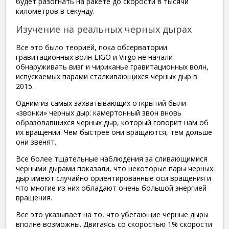
будет разогнать на ракете до скорости в тысячи
километров в секунду.
Изучение на реальных черных дырах
Все это было теорией, пока обсерватории
гравитационных волн LIGO и Virgo не начали
обнаруживать визг и чириканье гравитационных волн,
испускаемых парами сталкивающихся черных дыр в
2015.
Одним из самых захватывающих открытий были
«звонки» черных дыр: камертонный звон вновь
образовавшихся черных дыр, который говорит нам об
их вращении. Чем быстрее они вращаются, тем дольше
они звенят.
Все более тщательные наблюдения за сливающимися
черными дырами показали, что некоторые пары черных
дыр имеют случайно ориентированные оси вращения и
что многие из них обладают очень большой энергией
вращения.
Все это указывает на то, что убегающие черные дыры
вполне возможны. Двигаясь со скоростью 1% скорости