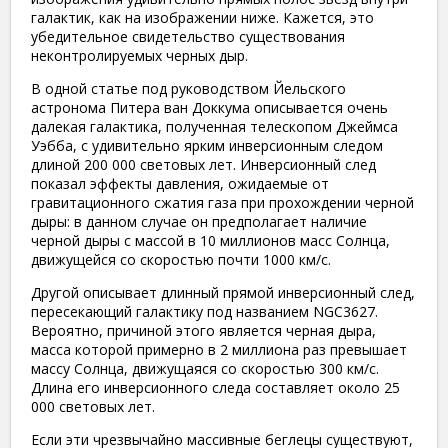
галактик, как на изображении ниже. Кажется, это
убедительное свидетельство существования
неконтролируемых черных дыр.
В одной статье под руководством Йельского
астронома Питера ван Доккума описывается очень
далекая галактика, полученная телескопом Джеймса
Уэбба, с удивительно ярким инверсионным следом
длиной 200 000 световых лет. Инверсионный след
показал эффекты давления, ожидаемые от
гравитационного сжатия газа при прохождении черной
дыры: в данном случае он предполагает наличие
черной дыры с массой в 10 миллионов масс Солнца,
движущейся со скоростью почти 1000 км/с.
Другой описывает длинный прямой инверсионный след,
пересекающий галактику под названием NGC3627.
Вероятно, причиной этого является черная дыра,
масса которой примерно в 2 миллиона раз превышает
массу Солнца, движущаяся со скоростью 300 км/с.
Длина его инверсионного следа составляет около 25
000 световых лет.
Если эти чрезвычайно массивные беглецы существуют,