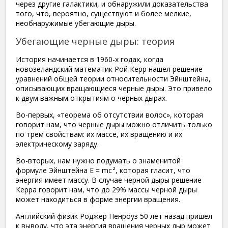
через другие галактики, и обнаружили доказательства
того, что, вероятно, существуют и более мелкие,
необнаружимые убегающие дыры.
Убегающие черные дыры: теория
История начинается в 1960-х годах, когда
новозеландский математик Рой Керр нашел решение
уравнений общей теории относительности Эйнштейна,
описывающих вращающиеся черные дыры. Это привело
к двум важным открытиям о черных дырах.
Во-первых, «теорема об отсутствии волос», которая
говорит нам, что черные дыры можно отличить только
по трем свойствам: их массе, их вращению и их
электрическому заряду.
Во-вторых, нам нужно подумать о знаменитой
формуле Эйнштейна E = mc ², которая гласит, что
энергия имеет массу. В случае черной дыры решение
Керра говорит нам, что до 29% массы черной дыры
может находиться в форме энергии вращения.
Английский физик Роджер Пенроуз 50 лет назад пришел
к выводу, что эта энергия вращения черных дыр может