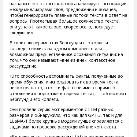
названы в честь того, как они анализируют ассоциации
между миллиардами слов, предложений и абзацев,
чтобы генерировать плавные потоки текста в ответ на
вопросы. Проглатывая большое количество текста,
они узнают, какое слово, скорее всего, последует
следующим.
В своих экспериментах Берглунд и его коллеги
сосредоточились на одном компоненте или
возможном предшественнике осознания ситуации: на
том, что они называют «вне-из-вне». контекстное
рассуждение.
«Это способность вспоминать факты, полученные во
время обучения, и использовать их во время теста,
несмотря на то, что эти факты не имеют прямого
отношения к подсказке во время теста», — объясняют
Берглунд и его коллеги.
Они провели серию экспериментов с LLM разных
размеров и обнаружили, что как для GPT-3, так и для
LLaMA-1 более крупные модели лучше справляются с
задачами по проверке рассуждений вне контекста.
«Во-первых, мы настраиваем LLM на основе описания