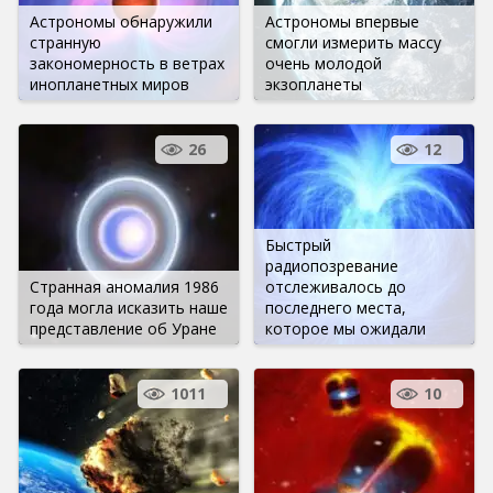
Астрономы обнаружили
Астрономы впервые
странную
смогли измерить массу
закономерность в ветрах
очень молодой
инопланетных миров
экзопланеты
26
12
Быстрый
радиопозревание
Странная аномалия 1986
отслеживалось до
года могла исказить наше
последнего места,
представление об Уране
которое мы ожидали
1011
10