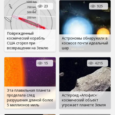
23
925
Поврежденный
космический корабль
Астрономы обнаружили в
США сгорел при
космосе почти идеальный
возвращении на Землю
шар
15
4215
Эта плавильная планета
проделала след
Астероид «Апофис»:
разрушения длиной более
космический объект
5 миллионов миль
угрожает планете Земля