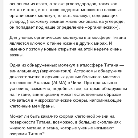
основном из азота, а также углеводородов, таких как
метан и этан, и он также содержит множество сложных
органических молекул, то есть молекул, содержащих
углерод (поскольку земная жизнь основана на углероде,
он попадает под наше определение «органических»).
Для ученых органические молекулы в атмосфере Титана
являются ключом к тайне жизни в других мирах. И
именно поэтому новые открытия на этой неделе очень
важны.
Одна из обнаруженных молекул в атмосфере Титана —
винилацианид (акрилонитрил). Астрономы обнаружили
доказательства в архивных данных большого массива
телескопов Атакама (ALMA) в Чили. При правильных
условиях, возможно, подобных тем, которые обнаружены
на Титане, винилцианид может естественным образом
сливаться в микроскопические сферы, напоминающие
клеточные мембраны.
Может ли быть какая-то форма клеточной жизни на
поверхности Титана, возможно, в больших скоплениях
жидкого метана и этана, которые ученые называют
озерами Титана?