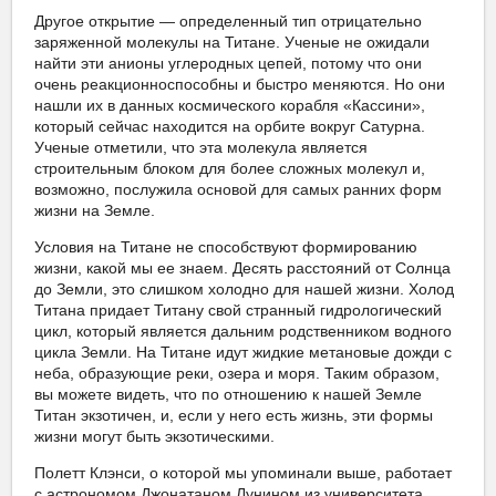
Другое открытие — определенный тип отрицательно
заряженной молекулы на Титане. Ученые не ожидали
найти эти анионы углеродных цепей, потому что они
очень реакционноспособны и быстро меняются. Но они
нашли их в данных космического корабля «Кассини»,
который сейчас находится на орбите вокруг Сатурна.
Ученые отметили, что эта молекула является
строительным блоком для более сложных молекул и,
возможно, послужила основой для самых ранних форм
жизни на Земле.
Условия на Титане не способствуют формированию
жизни, какой мы ее знаем. Десять расстояний от Солнца
до Земли, это слишком холодно для нашей жизни. Холод
Титана придает Титану свой странный гидрологический
цикл, который является дальним родственником водного
цикла Земли. На Титане идут жидкие метановые дожди с
неба, образующие реки, озера и моря. Таким образом,
вы можете видеть, что по отношению к нашей Земле
Титан экзотичен, и, если у него есть жизнь, эти формы
жизни могут быть экзотическими.
Полетт Клэнси, о которой мы упоминали выше, работает
с астрономом Джонатаном Лунином из университета