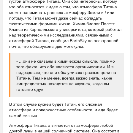
густой атмосфере Титана. Они оба интересны, потому
что оба относятся к идее о том, что атмосфера Титана
может напоминать раннюю атмосферу Земли и / или
потому, что Титан может даже сейчас обладать
экзотическими формами жизни. Химик-биолог Полетт
Клэнси из Корнелльского университета, который работал
над теоретическими исследованиями, связанными с
атмосферой Титана, сообщил EarthSky по электронной
почте, что обнаружены две молекулы:
«…они не связаны в химическом смысле, помимо
того факта, что обе являются органическими. И я
подозреваю, что они обслуживают разные цели на
Титане. Тем не менее, всегда важно знать, какие
«ингредиенты» находятся на «кухне», когда вы
готовите еду».
В этом случае кухней будет Титан, его сложная
атмосфера и поверхностные особенности, и еда будет
самой жизнью.
Атмосфера Титана отличается от атмосферы любой
другой луны в нашей солнечной системе. Она состоит в