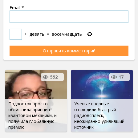
Email
*
+
девять
=
восемнадцать
592
17
Подросток просто
Ученые впервые
объяснила принцип
отследили быстрый
квантовой механики, и
радиовсплеск,
получила глобальную
неожиданно удививший
премию
источник