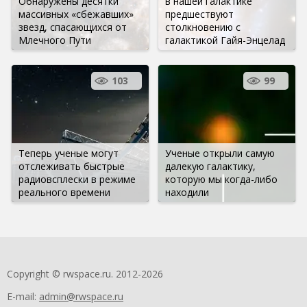
Обнаружены десятки
в нашей галактике
массивных «сбежавших»
предшествуют
звезд, спасающихся от
столкновению с
Млечного Пути
галактикой Гайя-Энцелад
103
99
Теперь ученые могут
Ученые открыли самую
отслеживать быстрые
далекую галактику,
радиовсплески в режиме
которую мы когда-либо
реального времени
находили
Copyright © rwspace.ru. 2012-2026
E-mail:
admin@rwspace.ru