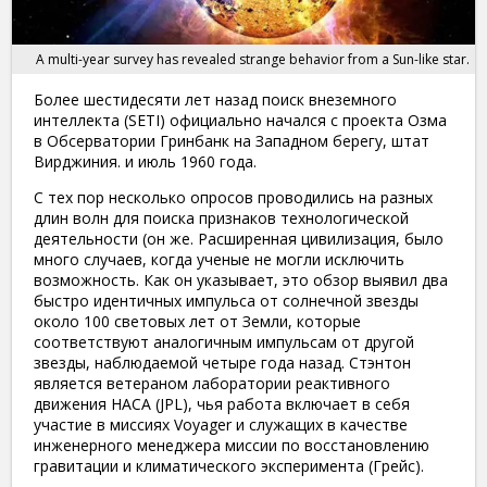
A multi-year survey has revealed strange behavior from a Sun-like star.
Более шестидесяти лет назад поиск внеземного
интеллекта (SETI) официально начался с проекта Озма
в Обсерватории Гринбанк на Западном берегу, штат
Вирджиния. и июль 1960 года.
С тех пор несколько опросов проводились на разных
длин волн для поиска признаков технологической
деятельности (он же. Расширенная цивилизация, было
много случаев, когда ученые не могли исключить
возможность. Как он указывает, это обзор выявил два
быстро идентичных импульса от солнечной звезды
около 100 световых лет от Земли, которые
соответствуют аналогичным импульсам от другой
звезды, наблюдаемой четыре года назад. Стэнтон
является ветераном лаборатории реактивного
движения НАСА (JPL), чья работа включает в себя
участие в миссиях Voyager и служащих в качестве
инженерного менеджера миссии по восстановлению
гравитации и климатического эксперимента (Грейс).