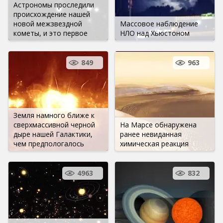
Астрономы проследили
происхождение нашей
новой межзвездной
Массовое наблюдение
кометы, и это первое
НЛО над Хьюстоном
849
963
Земля намного ближе к
сверхмассивной черной
На Марсе обнаружена
дыре нашей Галактики,
ранее невиданная
чем предпологалось
химическая реакция
4963
832