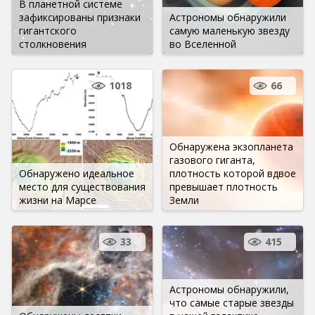
В планетной системе
зафиксированы признаки
Астрономы обнаружили
гигантского
самую маленькую звезду
столкновения
во Вселенной
1018
66
Обнаружена экзопланета
газового гиганта,
Обнаружено идеальное
плотность которой вдвое
место для существования
превышает плотность
жизни на Марсе
Земли
33
415
Астрономы обнаружили,
что самые старые звезды