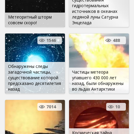
гидротермальных
источников в океанах
Метеоритный шторм
ледяной луны Сатурна
совсем скоро!
Энцелада
1546
488
Обнаружены следы
загадочной частицы,
Частицы метеора
существование которой
упавшего 430 000 лет
предсказано десятилетия
назад, были обнаружены
назад
во льдах Антарктики
7014
10
Космическая тайна