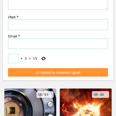
Имя
*
Email
*
×
3
=
15
51
43