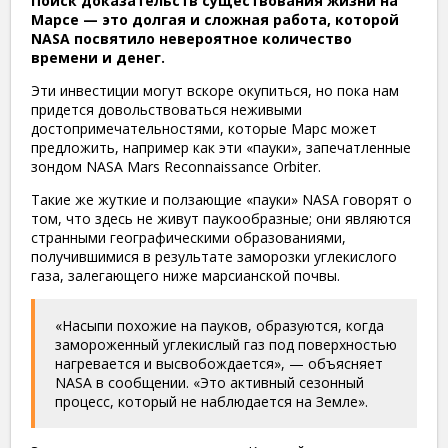
Поиск доказательств существования жизни на
Марсе — это долгая и сложная работа, которой
NASA посвятило невероятное количество
времени и денег.
Эти инвестиции могут вскоре окупиться, но пока нам
придется довольствоваться неживыми
достопримечательностями, которые Марс может
предложить, например как эти «пауки», запечатленные
зондом NASA Mars Reconnaissance Orbiter.
Такие же жуткие и ползающие «пауки» NASA говорят о
том, что здесь не живут паукообразные; они являются
странными географическими образованиями,
получившимися в результате заморозки углекислого
газа, залегающего ниже марсианской почвы.
«Насыпи похожие на пауков, образуются, когда
замороженный углекислый газ под поверхностью
нагревается и высвобождается», — объясняет
NASA в сообщении. «Это активный сезонный
процесс, который не наблюдается на Земле».