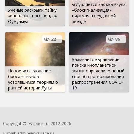
углубляется как молекула
Ученые раскрыли тайну
«биосигнализация»,
«инопланетного зонда»
видимая в неудачной
Оумуамуа
звезде
22
86
Знаменитое уравнение
поиска инопланетной
Новое исследование
жизни определило новый
бросает вызов
способ прогнозирования
устоявшимся теориям о
распространения COVID-
ранней истории Луны
19
Copyright © rwspace.ru. 2012-2026
E-mail:
admin@rwspace.ru