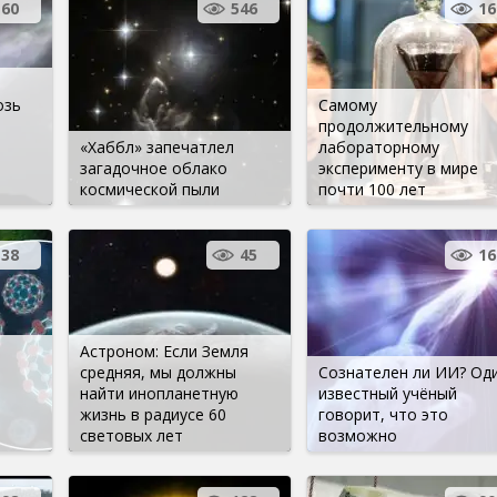
60
546
16
озь
Самому
продолжительному
«Хаббл» запечатлел
лабораторному
загадочное облако
эксперименту в мире
космической пыли
почти 100 лет
138
45
16
Астроном: Если Земля
средняя, ​​мы должны
Сознателен ли ИИ? Од
найти инопланетную
известный учёный
жизнь в радиусе 60
говорит, что это
световых лет
возможно