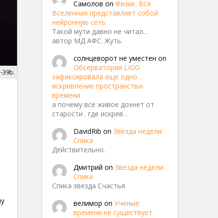
Самолов
on
Физик: Вся
Вселенная представляет собой
нейронную сеть
Такой мути давно не читал...
автор МД АФС. Жуть.
солнцеворот не уместен
on
Обсерватория LIGO
P-39b.
зафиксировала еще одно
искривление пространства-
времени
а почему всё живое дохнет от
старости . где искрев…
DavidRib
on
Звезда недели:
Спика
Действительно.
Дмитрий
on
Звезда недели:
Спика
Спика звезда Счастья
му
велимор
on
Ученые:
времени не существует