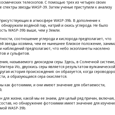
осмических телескопов. С помощью трех из четырех своих
 спектры звезды WASP-39. Затем ученые приступили к анализу
присутствующих в атмосфере WASP-39b. В дополнение к
обнаружили водяной пар, натрий и окись углерода. Не было
ость WASP-39b выше, чем у Земли.
тности, соотношение углерода и кислорода предполагает, что
ей звезды-хозяина, чем ее нынешнее близкое положение, заним
и наблюдений предполагают, что небо экзопланеты населено
тов и сульфитов.
ния, называемого диоксидом серы. Здесь, в Солнечной системе
 Юпитера Ио, двуокись серы является результатом вулканическо
другая история происхождения: он образуется, когда сероводор
сти, а образующаяся сера окисляется.
ны как фотохимии, и они имеют значение для обитаемости,
й.
 для жизни, какой мы ее знаем, для целый ряд причин, включая,
состав, но обнаружение фотохимии имеет значение для изучени
амой WASP-39b.