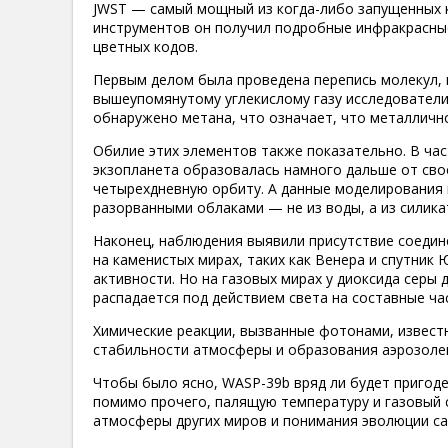
JWST — самый мощный из когда-либо запущенных к
инструментов он получил подробные инфракрасные
цветных кодов.
Первым делом была проведена перепись молекул, 
вышеупомянутому углекислому газу исследователи 
обнаружено метана, что означает, что металличн
Обилие этих элементов также показательно. В час
экзопланета образовалась намного дальше от сво
четырехдневную орбиту. А данные моделирования 
разорванными облаками — не из воды, а из силика
Наконец, наблюдения выявили присутствие соедине
на каменистых мирах, таких как Венера и спутник
активности. Но на газовых мирах у диоксида серы 
распадается под действием света на составные ча
Химические реакции, вызванные фотонами, извест
стабильности атмосферы и образования аэрозоле
Чтобы было ясно, WASP-39b вряд ли будет пригоден
помимо прочего, палящую температуру и газовый 
атмосферы других миров и понимания эволюции с