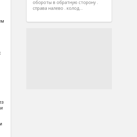
обороты в обратную сторону .
справа налево . колод…
ем
х
ез
ти
и