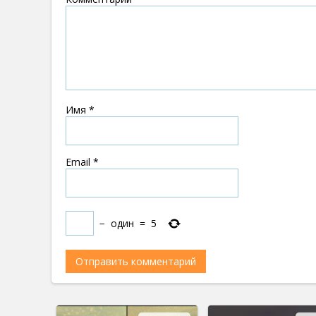
Имя
*
Email
*
−
один
=
5