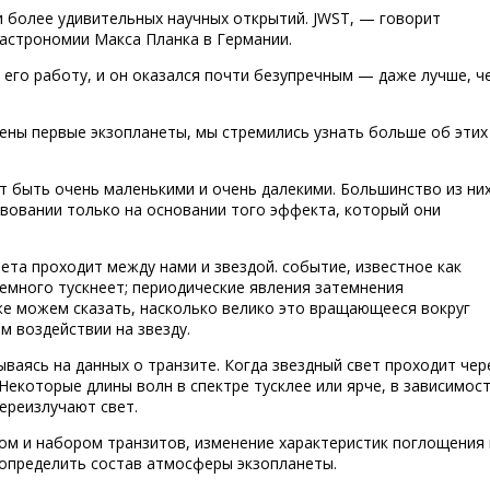
 более удивительных научных открытий. JWST, — говорит
 астрономии Макса Планка в Германии.
его работу, и он оказался почти безупречным — даже лучше, ч
ужены первые экзопланеты, мы стремились узнать больше об этих
т быть очень маленькими и очень далекими. Большинство из ни
твовании только на основании того эффекта, который они
нета проходит между нами и звездой. событие, известное как
немного тускнеет; периодические явления затемнения
же можем сказать, насколько велико это вращающееся вокруг
м воздействии на звезду.
ываясь на данных о транзите. Когда звездный свет проходит чер
Некоторые длины волн в спектре тусклее или ярче, в зависимос
ереизлучают свет.
ом и набором транзитов, изменение характеристик поглощения 
определить состав атмосферы экзопланеты.