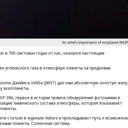
An artist’s impression of exoplanet WAS
о в 700 световых годах от нас, оказался настоящим
ен углекислого газа в атмосфере планеты за пределами
ескопа Джеймса Уэбба (JWST) дал нам абсолютную золотую жилу
у экзопланеты.
P-39b, первое в истории прямое обнаружение фотохимии в
изацию химического состава атмосферы, которая показывает
планеты.
яти статьях в журнале
Nature
и прокладывают путь к возможно
елами планеты. Солнечная система.