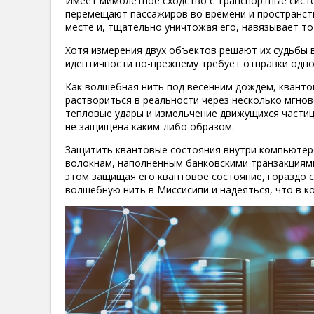
Имеет мимолетное сходство с Транспортные систе
перемещают пассажиров во времени и пространст
месте и, тщательно уничтожая его, навязывает т
Хотя измерения двух объектов решают их судьбы в
идентичности по-прежнему требует отправки одн
Как волшебная нить под весенним дождем, квант
раствориться в реальности через несколько мгнов
тепловые удары и измельчение движущихся частиц
не защищена каким-либо образом.
Защитить квантовые состояния внутри компьютер
волокнам, наполненным банковскими транзакциям
этом защищая его квантовое состояние, гораздо 
волшебную нить в Миссисипи и надеяться, что в ко