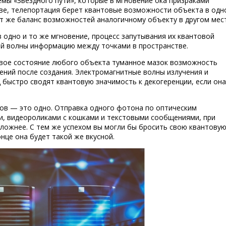
мы «Звездного пути», которые в мгновение ока призраками
ве, телепортация берет квантовые возможности объекта в одн
от же баланс возможностей аналогичному объекту в другом мест
 одно и то же мгновение, процесс запутывания их квантовой
ой волны информацию между точками в пространстве.
овое состояние любого объекта туманное мазок возможность
ений после создания. Электромагнитные волны излучения и
 быстро сводят квантовую значимость к декогеренции, если она
ов — это одно. Отправка одного фотона по оптическим
и, видеороликами с кошками и текстовыми сообщениями, при
сложнее. С тем же успехом вы могли бы бросить свою квантову
нце она будет такой же вкусной.