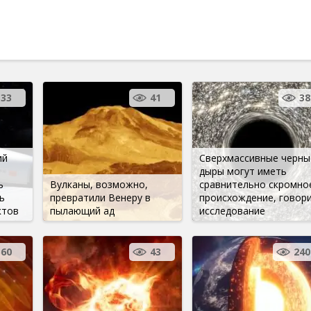
33
41
38
ий
Сверхмассивные черны
дыры могут иметь
ь
Вулканы, возможно,
сравнительно скромно
ь
превратили Венеру в
происхождение, говор
ктов
пылающий ад
исследование
560
43
240