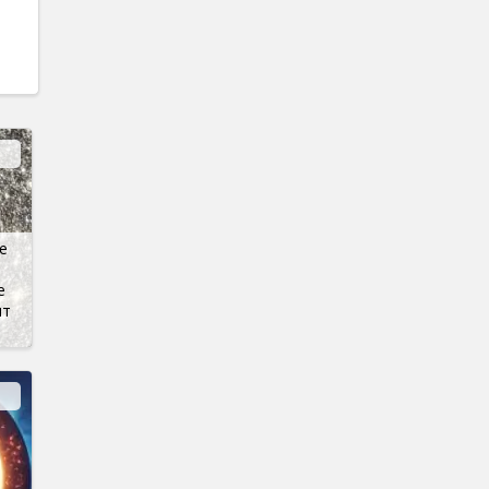
е
е
ит