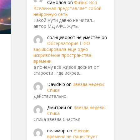
Самолов
on
Физик: Вся
Вселенная представляет собой
нейронную сеть
Такой мути давно не читал...
автор МД АФС. Жуть.
солнцеворот не уместен
on
Обсерватория LIGO
зафиксировала еще одно
искривление пространства-
времени
а почему всё живое дохнет от
старости . где искрев…
DavidRib
on
Звезда недели:
Спика
Действительно.
Дмитрий
on
Звезда недели:
Спика
Спика звезда Счастья
велимор
on
Ученые:
времени не существует