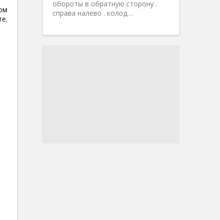
обороты в обратную сторону .
ом
справа налево . колод…
е.
ю