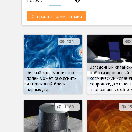
восемь
−
=
4
134
Загадочный китайск
Чистый хаос магнитных
роботизированный
полей может объяснить
космический корабл
интенсивный блеск
сопровождают шест
черных дыр
неопознанных объе
1168
1