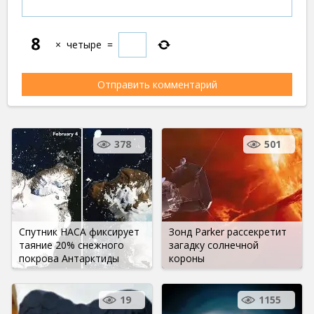
×
четыре
=
378
501
Спутник НАСА фиксирует
Зонд Parker рассекретит
таяние 20% снежного
загадку солнечной
покрова Антарктиды
короны
19
1155