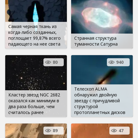
Самая черная ткань из
когда-либо созданных,
поглощает 99,87% всего
Странная структура
падающего на нее света
туманности Сатурна
80
940
Телескоп ALMA
Кластер звезд NGC 2682
обнаружил двойную
оказался как минимум в
звезду с причудливой
два раза больше, чем
структурой
считалось ранее
протопланетных дисков
89
47