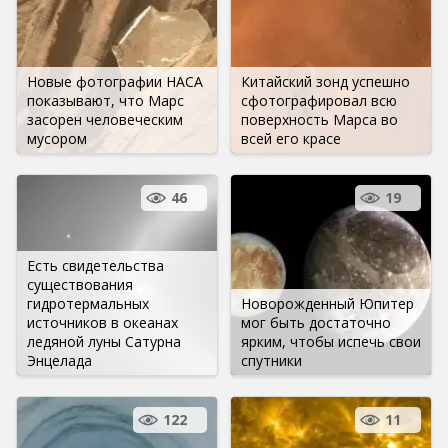
Новые фотографии НАСА
Китайский зонд успешно
показывают, что Марс
сфотографировал всю
засорен человеческим
поверхность Марса во
мусором
всей его красе
46
19
Есть свидетельства
существования
гидротермальных
Новорожденный Юпитер
источников в океанах
мог быть достаточно
ледяной луны Сатурна
ярким, чтобы испечь свои
Энцелада
спутники
122
11