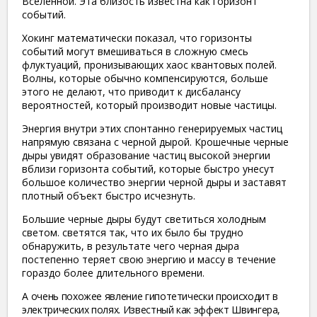
Вселенной. Эта близость известна как горизонт
событий.
Хокинг математически показал, что горизонты
событий могут вмешиваться в сложную смесь
флуктуаций, пронизывающих хаос квантовых полей.
Волны, которые обычно компенсируются, больше
этого не делают, что приводит к дисбалансу
вероятностей, который производит новые частицы.
Энергия внутри этих спонтанно генерируемых частиц
напрямую связана с черной дырой. Крошечные черные
дыры увидят образование частиц высокой энергии
вблизи горизонта событий, которые быстро унесут
большое количество энергии черной дыры и заставят
плотный объект быстро исчезнуть.
Большие черные дыры будут светиться холодным
светом. светятся так, что их было бы трудно
обнаружить, в результате чего черная дыра
постепенно теряет свою энергию и массу в течение
гораздо более длительного времени.
A
очень похожее явление гипотетически происходит в
электрических полях. Известный как эффект Швингера,