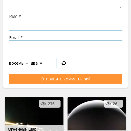
Имя
*
Email
*
восемь
−
два
=
235
26
Огненный шар,