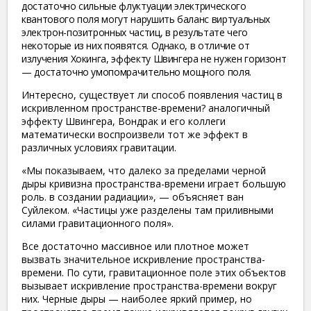
достаточно сильные флуктуации электрического
квантового поля могут нарушить баланс виртуальных
электрон-позитронных частиц, в результате чего
некоторые из них появятся. Однако, в отличие от
излучения Хокинга, эффекту Швингера не нужен горизонт
— достаточно умопомрачительно мощного поля.
Интересно, существует ли способ появления частиц в
искривленном пространстве-времени? аналогичный
эффекту Швингера, Вондрак и его коллеги
математически воспроизвели тот же эффект в
различных условиях гравитации.
«Мы показываем, что далеко за пределами черной
дыры кривизна пространства-времени играет большую
роль. в создании радиации», — объясняет ван
Суйлеком. «Частицы уже разделены там приливными
силами гравитационного поля».
Все достаточно массивное или плотное может
вызвать значительное искривление пространства-
времени. По сути, гравитационное поле этих объектов
вызывает искривление пространства-времени вокруг
них. Черные дыры — наиболее яркий пример, но