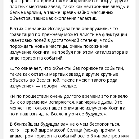
пространство-время также искривляется вокруг других
плотных мертвых звезд, таких как нейтронные звезды и
белые карлики, а также чрезвычайно массивных
объектов, таких как скопления галактик.
В этих сценариях Исследователи обнаружили, что
гравитация по-прежнему может влиять на флуктуации
квантовых полей в достаточной степени, чтобы
порождать новые частицы, очень похожие на
излучение Хокинга, не требуя при этом катализатора в
виде горизонта событий.
«Это означает, что объекты без горизонта событий,
такие как остатки мертвых звезд и другие крупные
объекты во Вселенной, также имеют такого рода
излучение», — говорит Фальке.
«И по прошествии очень долгого времени это привело
бы к со временем испаряются, как черные дыры. Это
меняет не только наше понимание излучения Хокинга,
но и наш взгляд на Вселенную и ее будущее».
В ближайшем будущем вам не о чем беспокоиться,
хотя. Черной дыре массой Солнца (между прочим, с
диаметром горизонта событий всего 6 километров или