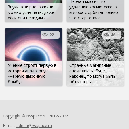
Первая миссия по
Звуки полярного сияния
удалению космического
можно услышать, даже
мусора с орбиты только
если они невидимы
что стартовала
22
46
Ученые строят первую в
Странные магнитные
истории аналоговую
аномалии на Луне
«Черную дырочную
наконец-то могут быть
бомбу»
объяснены
Copyright © rwspace.ru. 2012-2026
E-mail:
admin@rwspace.ru