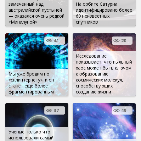
замеченный над
На орбите Сатурна
австралийской пустыней
идентифицировано более
— оказался очень редкой
60 неизвестных
«Минилуной»
спутников
41
20
Исследование
показывает, что пыльный
хаос может быть ключом
Мы уже бродим по
к образованию
«сплинтернету», и он
космических молекул,
станет еще более
способствующих
фрагментированным
созданию жизни
37
49
Ученые только что
использовали самый