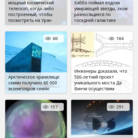
мощный космический
Хаббл поймал вздохи
телескоп, когда-либо
умирающей звезды, эхом
построенный, чтобы
разносящиеся по
посмотреть на Уран
соседней галактике
60
164
Инженеры доказали, что
Арктическое хранилище
500-летний проект
семян получило 60 000
уникального моста Да
экземпляров семян
Винчи осуществим
157
291