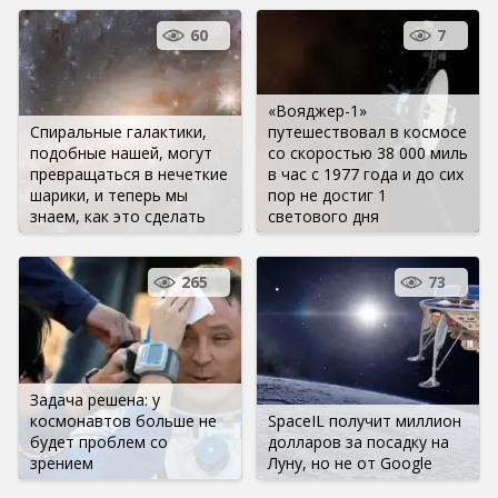
60
7
«Вояджер-1»
Спиральные галактики,
путешествовал в космосе
подобные нашей, могут
со скоростью 38 000 миль
превращаться в нечеткие
в час с 1977 года и до сих
шарики, и теперь мы
пор не достиг 1
знаем, как это сделать
светового дня
265
73
Задача решена: у
космонавтов больше не
SpaceIL получит миллион
будет проблем со
долларов за посадку на
зрением
Луну, но не от Google