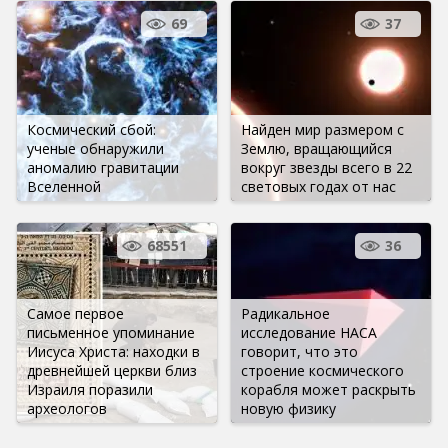
69
37
Космический сбой:
Найден мир размером с
ученые обнаружили
Землю, вращающийся
аномалию гравитации
вокруг звезды всего в 22
Вселенной
световых годах от нас
68551
36
Самое первое
Радикальное
письменное упоминание
исследование НАСА
Иисуса Христа: находки в
говорит, что это
древнейшей церкви близ
строение космического
Израиля поразили
корабля может раскрыть
археологов
новую физику