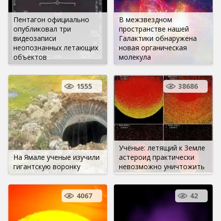
Пентагон официально
В межзвездном
опубликовал три
пространстве нашей
видеозаписи
Галактики обнаружена
неопознанных летающих
новая органическая
объектов
молекула
1555
38686
Учёные: летящий к Земле
На Ямале ученые изучили
астероид практически
гигантскую воронку
невозможно уничтожить
4067
42