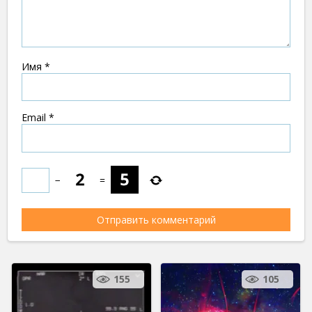
Имя
*
Email
*
−
=
155
105