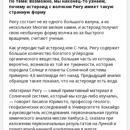
По теме: Возможно, мы наконец-то узнаем,
почему астероид с волчком Рюгу имеет такую ​​
странную форму
Рюгу состоит не из одного большого валуна, а из
нескольких Многие мелкие камни, и астероид получил
свою необычную форму волчка из-за быстрого
вращения, считают ученые.
Как углеродистый астероид или C-типа, Рюгу содержит
большое количество богатого углеродом
органического вещества, большая часть из которых,
вероятно, возникла из той же туманности, которая
породила Солнце и планеты Солнечной системы
примерно 4,6 миллиарда лет назад. Предыдущий анализ
образцов также показал, что на астероиде есть вода.
«Материал Рюгу — самый примитивный материал в
Солнечной системе, который мы когда-либо изучали»,
— говорит Хисаёси Юримото, профессор геолого-
геофизических исследований в Университете Хоккайдо
и руководитель исследования. первоначальная группа
химического анализа миссии Хаябуса-2, сказала при
изложении первоначальных результатов на Лунной и
планетарной научной конференции в марте.