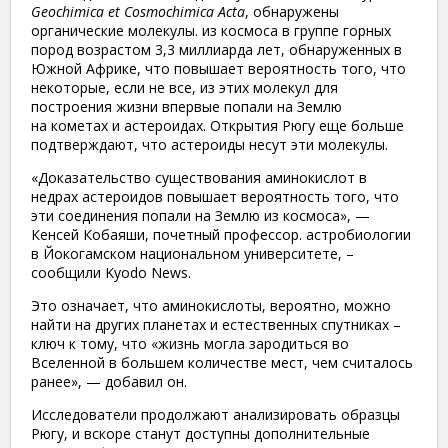
Geochimica et Cosmochimica Acta
, обнаружены
органические молекулы. из космоса в группе горных
пород возрастом 3,3 миллиарда лет, обнаруженных в
Южной Африке, что повышает вероятность того, что
некоторые, если не все, из этих молекул для
построения жизни впервые попали на Землю
на кометах и астероидах. Открытия Рюгу еще больше
подтверждают, что астероиды несут эти молекулы.
«Доказательство существования аминокислот в
недрах астероидов повышает вероятность того, что
эти соединения попали на Землю из космоса», —
Кенсей Кобаяши, почетный профессор. астробиологии
в Йокогамском национальном университете, –
сообщили Kyodo News.
Это означает, что аминокислоты, вероятно, можно
найти на других планетах и ​​естественных спутниках –
ключ к тому, что «жизнь могла зародиться во
Вселенной в большем количестве мест, чем считалось
ранее», — добавил он.
Исследователи продолжают анализировать образцы
Рюгу, и вскоре станут доступны дополнительные