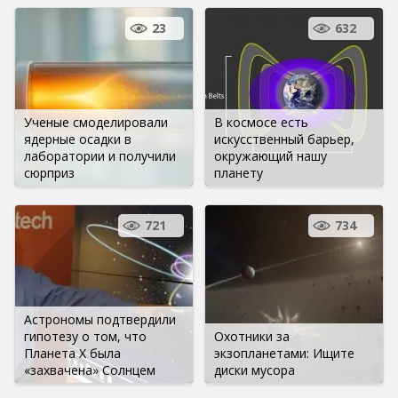
23
632
Ученые смоделировали
В космосе есть
ядерные осадки в
искусственный барьер,
лаборатории и получили
окружающий нашу
сюрприз
планету
721
734
Астрономы подтвердили
гипотезу о том, что
Охотники за
Планета Х была
экзопланетами: Ищите
«захвачена» Солнцем
диски мусора