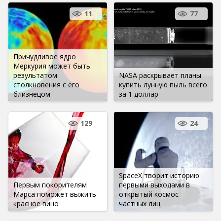
11
77
Причудливое ядро ​​
Меркурия может быть
результатом
NASA раскрывает планы
столкновения с его
купить лунную пыль всего
близнецом
за 1 доллар
129
24
SpaceX творит историю
Первым покорителям
первыми выходами в
Марса поможет выжить
открытый космос
красное вино
частных лиц