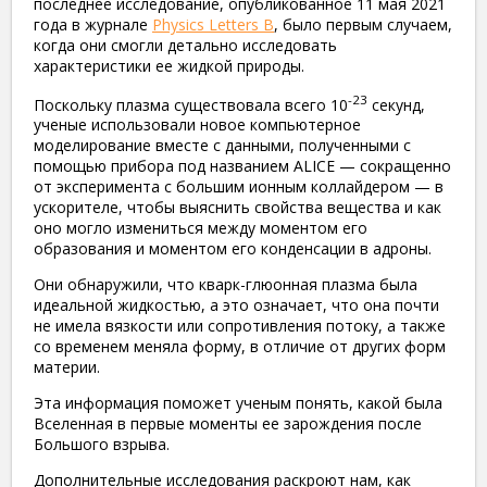
последнее исследование, опубликованное 11 мая 2021
года в журнале
Physics Letters B
, было первым случаем,
когда они смогли детально исследовать
характеристики ее жидкой природы.
-23
Поскольку плазма существовала всего 10
секунд,
ученые использовали новое компьютерное
моделирование вместе с данными, полученными с
помощью прибора под названием ALICE — сокращенно
от эксперимента с большим ионным коллайдером — в
ускорителе, чтобы выяснить свойства вещества и как
оно могло измениться между моментом его
образования и моментом его конденсации в адроны.
Они обнаружили, что кварк-глюонная плазма была
идеальной жидкостью, а это означает, что она почти
не имела вязкости или сопротивления потоку, а также
со временем меняла форму, в отличие от других форм
материи.
Эта информация поможет ученым понять, какой была
Вселенная в первые моменты ее зарождения после
Большого взрыва.
Дополнительные исследования раскроют нам, как