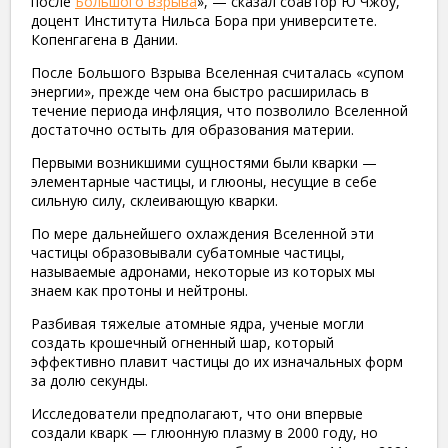
после
Большого взрыва
», — сказал соавтор Ю Чжоу,
доцент Института Нильса Бора при университете.
Копенгагена в Дании.
После Большого Взрыва Вселенная считалась «супом
энергии», прежде чем она быстро расширилась в
течение периода инфляция, что позволило Вселенной
достаточно остыть для образования материи.
Первыми возникшими сущностями были кварки —
элементарные частицы, и глюоны, несущие в себе
сильную силу, склеивающую кварки.
По мере дальнейшего охлаждения Вселенной эти
частицы образовывали субатомные частицы,
называемые адронами, некоторые из которых мы
знаем как протоны и нейтроны.
Разбивая тяжелые атомные ядра, ученые могли
создать крошечный огненный шар, который
эффективно плавит частицы до их изначальных форм
за долю секунды.
Исследователи предполагают, что они впервые
создали кварк — глюонную плазму в 2000 году, но