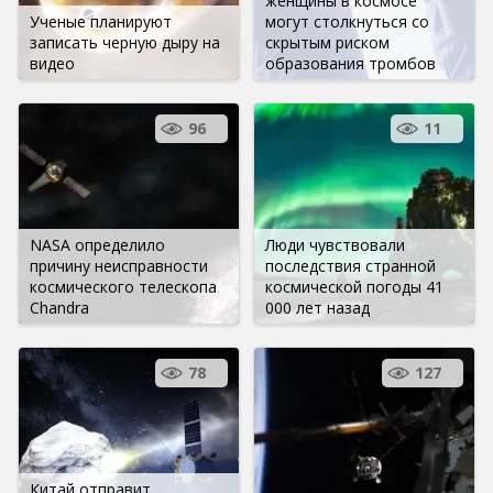
женщины в космосе
Ученые планируют
могут столкнуться со
записать черную дыру на
скрытым риском
видео
образования тромбов
96
11
NASA определило
Люди чувствовали
причину неисправности
последствия странной
космического телескопа
космической погоды 41
Chandra
000 лет назад
78
127
Китай отправит