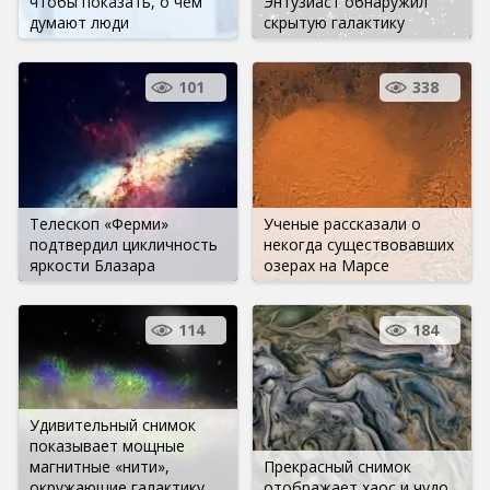
чтобы показать, о чем
Энтузиаст обнаружил
думают люди
скрытую галактику
101
338
Телескоп «Ферми»
Ученые рассказали о
подтвердил цикличность
некогда существовавших
яркости Блазара
озерах на Марсе
114
184
Удивительный снимок
показывает мощные
магнитные «нити»,
Прекрасный снимок
окружающие галактику
отображает хаос и чудо