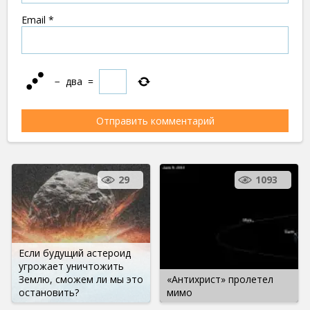
Email
*
−
два
=
29
1093
Если будущий астероид
угрожает уничтожить
Землю, сможем ли мы это
«Антихрист» пролетел
остановить?
мимо