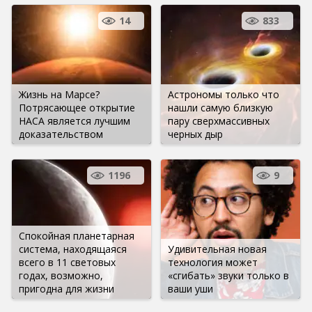
14
833
Жизнь на Марсе?
Астрономы только что
Потрясающее открытие
нашли самую близкую
НАСА является лучшим
пару сверхмассивных
доказательством
черных дыр
1196
9
Спокойная планетарная
система, находящаяся
Удивительная новая
всего в 11 световых
технология может
годах, возможно,
«сгибать» звуки только в
пригодна для жизни
ваши уши