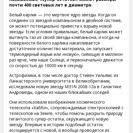
почти 400 световых лет в диаметре.
Белый карлик — это мертвое ядро звезды. Когда он
соединен со звездой-компаньоном в двойной системе,
он может потенциально привести к взрыву новой
звезды. Если условия правильные, белый карлик может
вытянуть газ из своей звезды-компаньона, и когда на
поверхности белого карлика накапливается
достаточное количество материала, он запускает
термоядерный взрыв или «новую», сияющую в миллион
раз ярче, чем наше Солнце, и первоначально движется
со скоростью до 10000 км в секунду.
Астрофизики, в том числе доктор Стивен Уильямс из
Ланкастерского университета в Великобритании,
исследовали новую звезду M31N 2008-12a в Галактике
Андромеды, одном из наших ближайших соседей.
Они использовали изображения космического
телескопа «Хаббл», сопровождаемые спектроскопией с
телескопов на Земле, чтобы помочь раскрыть природу
гигантского супер-остатка, окружающего новую
звезду. Впервые в истории подобный остаток
ассоциируется с новой, и вообще проводятся их