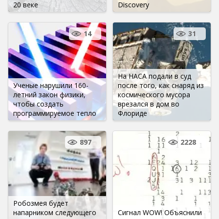
20 веке
Discovery
14
31
На НАСА подали в суд
Ученые нарушили 160-
после того, как снаряд из
летний закон физики,
космического мусора
чтобы создать
врезался в дом во
программируемое тепло
Флориде
897
2228
Робозмея будет
напарником следующего
Сигнал WOW! Объяснили