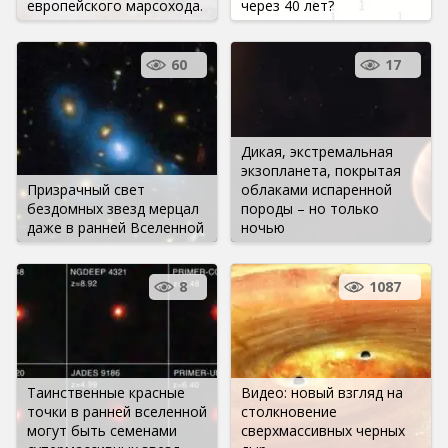
европейского марсохода.
через 40 лет?
60
17
Дикая, экстремальная
экзопланета, покрытая
Призрачный свет
облаками испаренной
бездомных звезд мерцал
породы – но только
даже в ранней Вселенной
ночью
8
1087
Таинственные красные
Видео: новый взгляд на
точки в ранней вселенной
столкновение
могут быть семенами
сверхмассивных черных