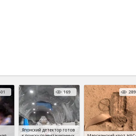
401
169
289
Японский детектор готов
ная
к поиску гравитационных
Марсианский крот НАС