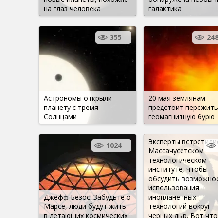
на глаз человека
галактика
355
24
Астрономы открыли
20 мая землянам
планету с тремя
предстоит пережить
Солнцами
геомагнитную бурю
Эксперты встретили
1024
Массачусетском
технологическом
институте, чтобы
обсудить возможно
использования
Джефф Безос: Забудьте о
инопланетных
Марсе, люди будут жить
технологий вокруг
в летающих космических
черных дыр. Вот что