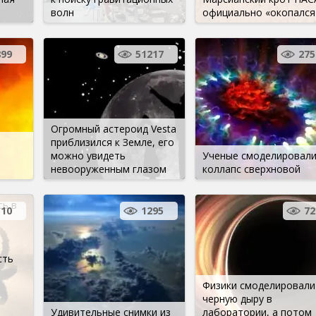
волн
официально «окопался
899
51217
275
Огромный астероид Vesta
приблизился к Земле, его
можно увидеть
Ученые смоделировал
невооруженным глазом
коллапс сверхновой
сь в
10
1295
72
сть
Физики смоделировали
черную дыру в
Удивительные снимки из
лаборатории, а потом