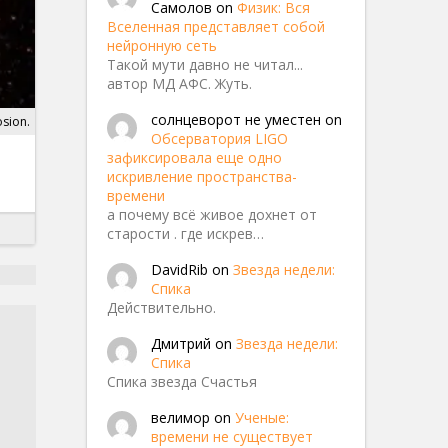
Самолов
on
Физик: Вся
Вселенная представляет собой
нейронную сеть
Такой мути давно не читал...
автор МД АФС. Жуть.
солнцеворот не уместен
on
osion.
Обсерватория LIGO
зафиксировала еще одно
искривление пространства-
времени
а почему всё живое дохнет от
старости . где искрев…
DavidRib
on
Звезда недели:
Спика
Действительно.
Дмитрий
on
Звезда недели:
Спика
Спика звезда Счастья
велимор
on
Ученые:
времени не существует