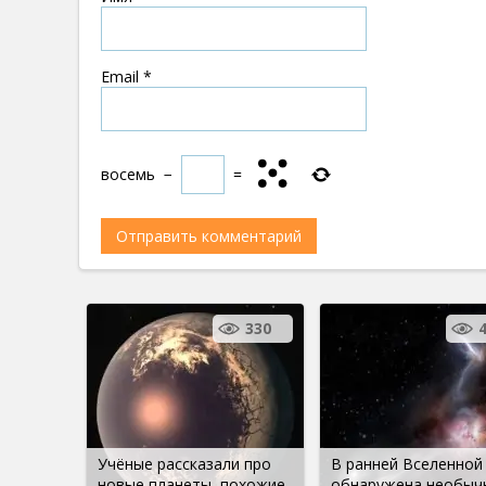
Email
*
восемь
−
=
330
Учёные рассказали про
В ранней Вселенной
новые планеты, похожие
обнаружена необыч