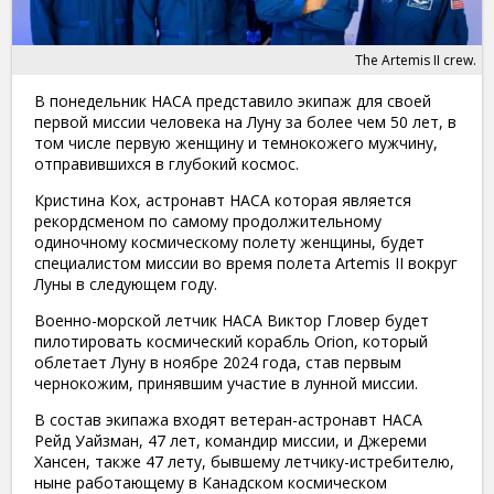
The Artemis II crew.
В понедельник НАСА представило экипаж для своей
первой миссии человека на Луну за более чем 50 лет, в
том числе первую женщину и темнокожего мужчину,
отправившихся в глубокий космос.
​Кристина Кох, астронавт НАСА которая является
рекордсменом по самому продолжительному
одиночному космическому полету женщины, будет
специалистом миссии во время полета Artemis II вокруг
Луны в следующем году.
​Военно-морской летчик НАСА Виктор Гловер будет
пилотировать космический корабль Orion, который
облетает Луну в ноябре 2024 года, став первым
чернокожим, принявшим участие в лунной миссии.
​В состав экипажа входят ветеран-астронавт НАСА
Рейд Уайзман, 47 лет, командир миссии, и Джереми
Хансен, также 47 лету, бывшему летчику-истребителю,
ныне работающему в Канадском космическом