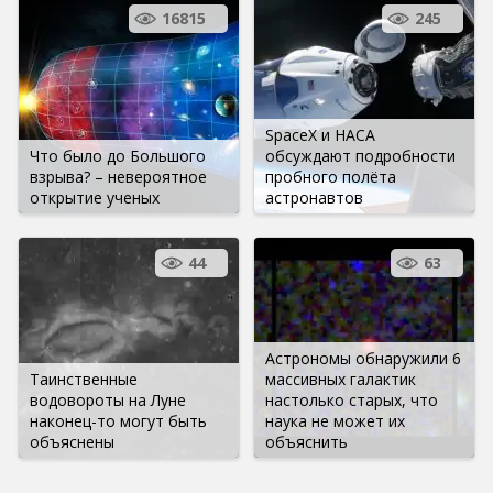
16815
245
SpaceX и НАСА
Что было до Большого
обсуждают подробности
взрыва? – невероятное
пробного полёта
открытие ученых
астронавтов
44
63
Астрономы обнаружили 6
Таинственные
массивных галактик
водовороты на Луне
настолько старых, что
наконец-то могут быть
наука не может их
объяснены
объяснить