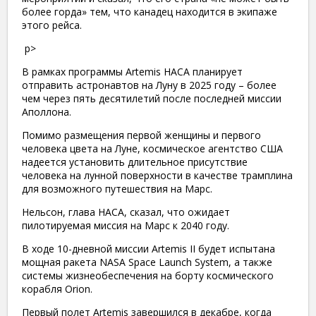
более горда» тем, что канадец находится в экипаже
этого рейса.
​ p>
​В рамках программы Artemis НАСА планирует
отправить астронавтов на Луну в 2025 году – более
чем через пять десятилетий после последней миссии
Аполлона.
​Помимо размещения первой женщины и первого
человека цвета на Луне, космическое агентство США
надеется установить длительное присутствие
человека на лунной поверхности в качестве трамплина
для возможного путешествия на Марс.
​Нельсон, глава НАСА, сказал, что ожидает
пилотируемая миссия на Марс к 2040 году.
​В ходе 10-дневной миссии Artemis II будет испытана
мощная ракета NASA Space Launch System, а также
системы жизнеобеспечения на борту космического
корабля Orion.
​Первый полет Artemis завершился в декабре, когда