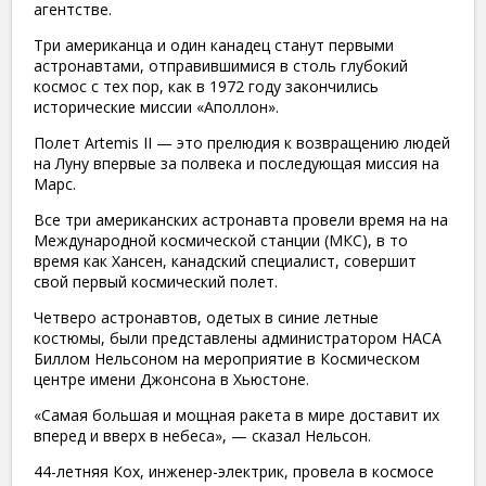
агентстве.
​Три американца и один канадец станут первыми
астронавтами, отправившимися в столь глубокий
космос с тех пор, как в 1972 году закончились
исторические миссии «Аполлон».
Полет Artemis II — это прелюдия к возвращению людей
на Луну впервые за полвека и последующая миссия на
Марс.
​Все три американских астронавта провели время на на
Международной космической станции (МКС), в то
время как Хансен, канадский специалист, совершит
свой первый космический полет.
​Четверо астронавтов, одетых в синие летные
костюмы, были представлены администратором НАСА
Биллом Нельсоном на мероприятие в Космическом
центре имени Джонсона в Хьюстоне.
​«Самая большая и мощная ракета в мире доставит их
вперед и вверх в небеса», — сказал Нельсон.
​44-летняя Кох, инженер-электрик, провела в космосе