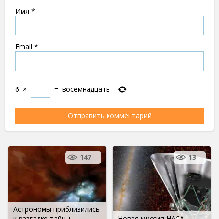
Имя
*
Email
*
6
×
=
восемнадцать
147
13
Астрономы приблизились
к разгадке тайны
Новая миссия НАСА