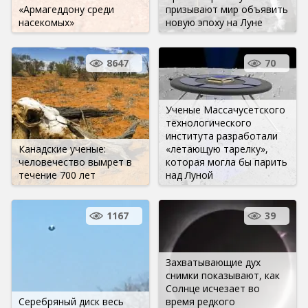
«Армагеддону среди
призывают мир объявить
насекомых»
новую эпоху на Луне
8647
70
Ученые Массачусетского
технологического
института разработали
Канадские ученые:
«летающую тарелку»,
человечество вымрет в
которая могла бы парить
течение 700 лет
над Луной
1167
39
Захватывающие дух
снимки показывают, как
Солнце исчезает во
Серебряный диск весь
время редкого