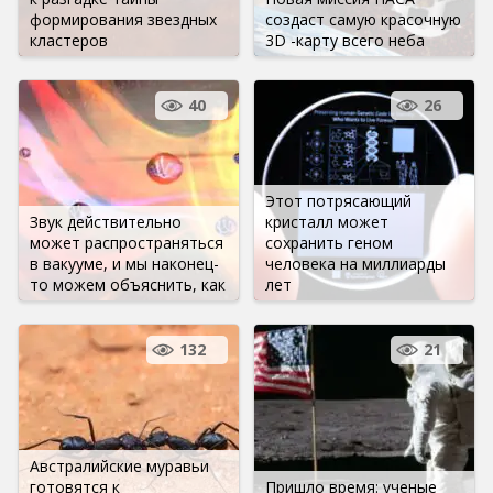
формирования звездных
создаст самую красочную
кластеров
3D -карту всего неба
40
26
Этот потрясающий
Звук действительно
кристалл может
может распространяться
сохранить геном
в вакууме, и мы наконец-
человека на миллиарды
то можем объяснить, как
лет
132
21
Австралийские муравьи
готовятся к
Пришло время: ученые