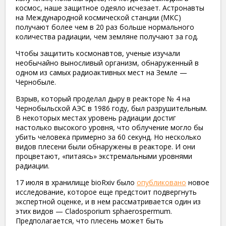
космос, наше защитное одеяло исчезает. Астронавты
на Международной космической станции (МКС)
получают более чем в 20 раз больше нормального
количества радиации, чем земляне получают за год.
Чтобы защитить космонавтов, ученые изучали
необычайно выносливый организм, обнаруженный в
одном из самых радиоактивных мест на Земле —
Чернобыле.
Взрыв, который проделал дыру в реакторе № 4 на
Чернобыльской АЭС в 1986 году, был разрушительным.
В некоторых местах уровень радиации достиг
настолько высокого уровня, что облучение могло бы
убить человека примерно за 60 секунд. Но несколько
видов плесени были обнаружены в реакторе. И они
процветают, «питаясь» экстремальными уровнями
радиации.
17 июля в хранилище bioRxiv было
опубликовано
новое
исследование, которое еще предстоит подвергнуть
экспертной оценке, и в нем рассматривается один из
этих видов — Cladosporium sphaerospermum.
Предполагается, что плесень может быть