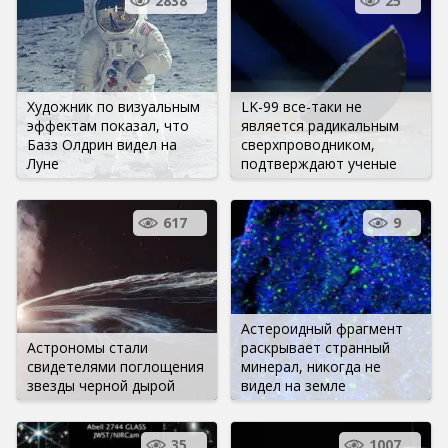
2838
25
Художник по визуальным
LK-99 все-таки не
эффектам показал, что
является радикальным
Базз Олдрин видел на
сверхпроводником,
Луне
подтверждают ученые
617
9
Астероидный фрагмент
Астрономы стали
раскрывает странный
свидетелями поглощения
минерал, никогда не
звезды черной дырой
видел на земле
35
1007