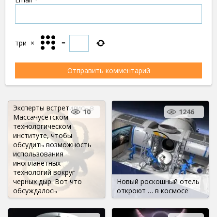
три
×
=
Эксперты встретились в
10
1246
Массачусетском
технологическом
институте, чтобы
обсудить возможность
использования
инопланетных
технологий вокруг
черных дыр. Вот что
Новый роскошный отель
обсуждалось
откроют … в космосе