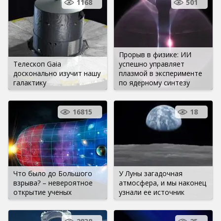
1168
501
Прорыв в физике: ИИ
Телескоп Gaia
успешно управляет
досконально изучит нашу
плазмой в эксперименте
галактику
по ядерному синтезу
16815
18
Что было до Большого
У Луны загадочная
взрыва? – невероятное
атмосфера, и мы наконец
открытие ученых
узнали ее источник