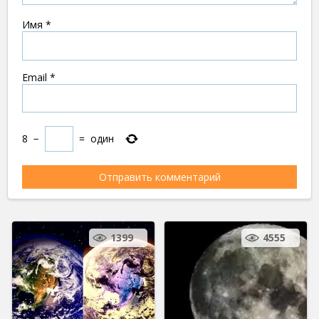
Имя
*
Email
*
8
−
=
один
1399
4555