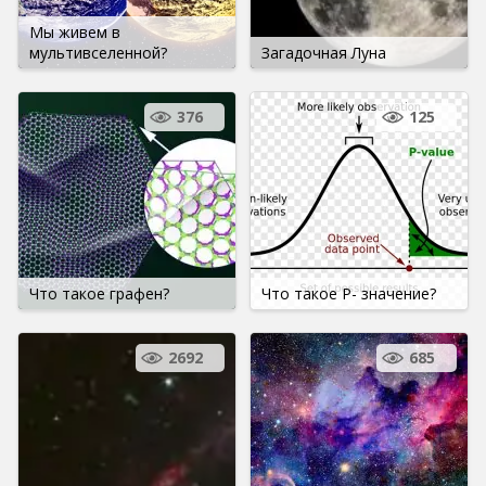
Мы живем в
мультивселенной?
Загадочная Луна
376
125
Что такое графен?
Что такое P- значение?
2692
685