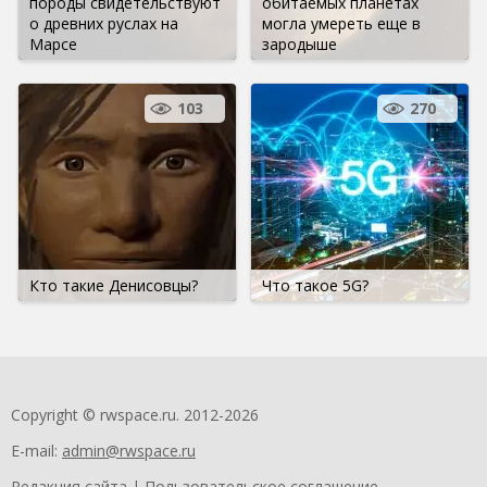
породы свидетельствуют
обитаемых планетах
о древних руслах на
могла умереть еще в
Марсе
зародыше
103
270
Кто такие Денисовцы?
Что такое 5G?
Copyright © rwspace.ru. 2012-2026
E-mail:
admin@rwspace.ru
Редакция сайта
|
Пользовательское соглашение