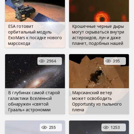
ESA готовит
Крошечные черные дыры
орбитальный модуль
могут скрываться внутри
ExoMars к посадке нового
астероидов, лун и даже
марсохода
планет, подобных нашей
2964
395
В глубинах самой старой
Марсианский ветер
галактики Вселенной
может освободить
обнаружен «святой
Opportunity из пыльного
Грааль» астрономии
плена
255
1253