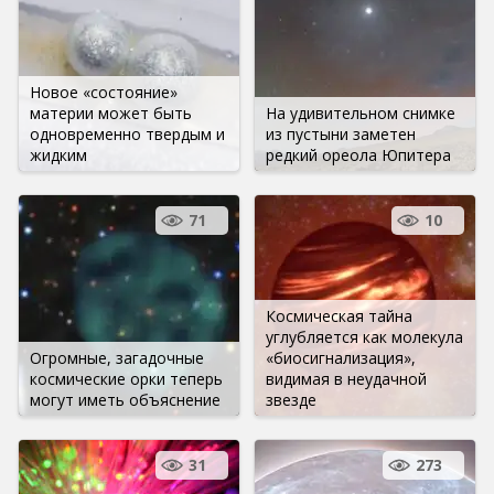
Новое «состояние»
материи может быть
На удивительном снимке
одновременно твердым и
из пустыни заметен
жидким
редкий ореола Юпитера
71
10
Космическая тайна
углубляется как молекула
Огромные, загадочные
«биосигнализация»,
космические орки теперь
видимая в неудачной
могут иметь объяснение
звезде
31
273