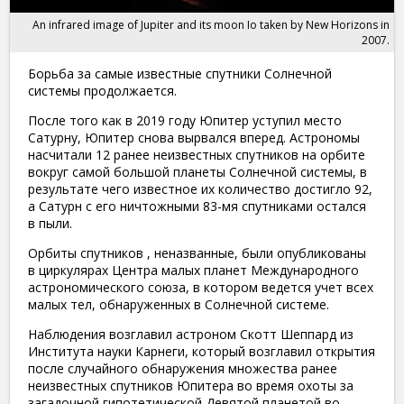
An infrared image of Jupiter and its moon Io taken by New Horizons in
2007.
Борьба за самые известные спутники Солнечной
системы продолжается.
После того как в 2019 году Юпитер уступил место
Сатурну, Юпитер снова вырвался вперед. Астрономы
насчитали 12 ранее неизвестных спутников на орбите
вокруг самой большой планеты Солнечной системы, в
результате чего известное их количество достигло 92,
а Сатурн с его ничтожными 83-мя спутниками остался
в пыли.
Орбиты спутников , неназванные, были опубликованы
в
циркулярах
Центра малых планет Международного
астрономического союза, в котором ведется учет всех
малых тел, обнаруженных в Солнечной системе.
Наблюдения возглавил астроном Скотт Шеппард из
Института науки Карнеги, который возглавил открытия
после случайного обнаружения множества ранее
неизвестных спутников Юпитера во время охоты за
загадочной гипотетической Девятой планетой во