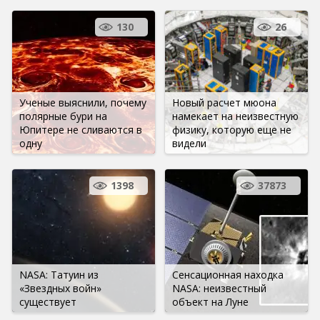
130
26
Ученые выяснили, почему
Новый расчет мюона
полярные бури на
намекает на неизвестную
Юпитере не сливаются в
физику, которую еще не
одну
видели
1398
37873
NASA: Татуин из
Сенсационная находка
«Звездных войн»
NASA: неизвестный
существует
объект на Луне