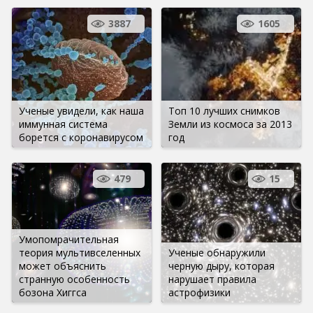
3887
1605
Ученые увидели, как наша
Топ 10 лучших снимков
иммунная система
Земли из космоса за 2013
борется с коронавирусом
год
479
15
Умопомрачительная
теория мультивселенных
Ученые обнаружили
может объяснить
черную дыру, которая
странную особенность
нарушает правила
бозона Хиггса
астрофизики