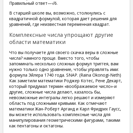
Правильный ответ—√6.
В старшей школе вы, возможно, столкнулись с
квадратичной формулой, которая дает решения для
уравнений, где неизвестная переменная квадрат.
Комплексные числа упрощают другие
области математики
Что вы получаете для своего скачка веры в сложные
числа? намного проще. Вместо того, чтобы
запоминать несколько сложных формул триггея, вам
нужно только одно уравнение, чтобы управлять ими:
формула Эйлера 1740 года. SNAP. (Raina Okonogi-Neth)
Как заметили математики Роджер Котес, Рене Декарт,
который придумал термин «воображаемое число»-и
другие, сложные числа делают, казалось бы,
невозможные интегралы легко решают и измеряют
область под сложными кривыми. Как отмечают
математики Жан-Роберт Арганд и Карл Фридрих Гаусс,
вы можете использовать комплексные числа для
манипулирования геометрическими фигурами, такими
как пентагоны и октагоны.