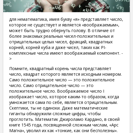
для нематематика, имея букву «я» представляет число,
которое не существует и является «воображаемым»,
может быть трудно обернуть голову. В отличие от
более знакомых реальных чисел-положительных и
отрицательных целых чисел, фракций, квадратных
корней, корней куба и даже чисел, таких как PI-
комплексные числа имеют воображаемый компонент. -
>
Помните, квадратный корень числа представляет
число, квадрат которого является исходным номером.
Само положительное число — это положительное
число. Само отрицательное число — это
положительное число. Воображаемое число I
изображает число, которое каким-то образом, когда
умножается сама по себе, является отрицательным.
Скептики, ты не одиноки. Даже математические
гиганты обнаружили сложные цифры, чтобы
проглотить. Математик Джироламо Кардано, в своей
книге 1545 года, посвященной сложным числам, «Арс
Магна», уволил их как «тонкие, как они бесполезны».