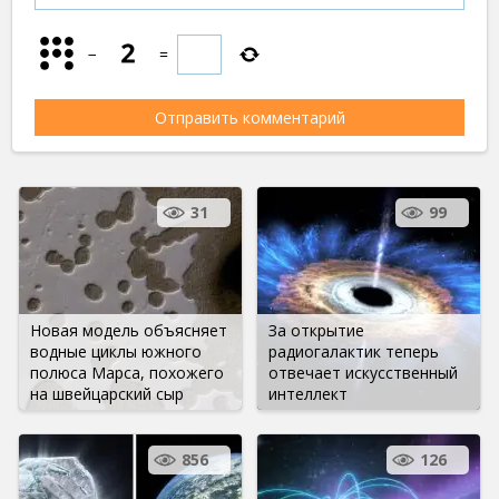
−
=
31
99
Новая модель объясняет
За открытие
водные циклы южного
радиогалактик теперь
полюса Марса, похожего
отвечает искусственный
на швейцарский сыр
интеллект
856
126