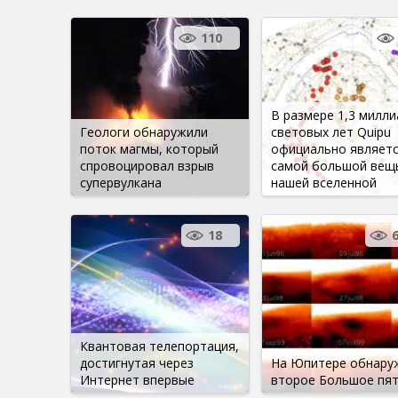
110
В размере 1,3 милли
Геологи обнаружили
световых лет Quipu
поток магмы, который
официально являет
спровоцировал взрыв
самой большой вещ
супервулкана
нашей вселенной
18
Квантовая телепортация,
достигнутая через
На Юпитере обнару
Интернет впервые
второе Большое пя