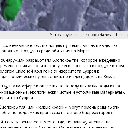
Microscopy image of the bacteria nestled in the 
я солнечным светом, поглощают углекислый газ и выделяют
дополняет воздух в среде обитания на Марсе.
ые обнаружили разработали биопокрытие, которое ежедневно
еменно снижая количество углекислого газа в воздухе вокруг
ологом Симоной Крингс из Университета Суррея в
для космических путешествий, но и здесь, дома, на Земле.
 CO
, в атмосфере и опасения по поводу нехватки воды из-за
2
нновационные, экологически чистые и устойчивые материалы»,
ерситета Суррея.
биопокрытия, или «живые краски», могут помочь решить эти
 обычно водоемких процессах на основе биореакторов».
. Если на Земле есть место, где, по вашему мнению, не
разновидность этой бактерии. Он использует странный тип