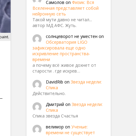
Самолов
on
Физик: Вся
Вселенная представляет собой
нейронную сеть
Такой мути давно не читал...
автор МД АФС. Жуть.
солнцеворот не уместен
on
paint.
Обсерватория LIGO
зафиксировала еще одно
искривление пространства-
времени
а почему всё живое дохнет от
старости . где искрев…
DavidRib
on
Звезда недели:
Спика
Действительно.
 —
Дмитрий
on
Звезда недели:
Спика
Спика звезда Счастья
велимор
on
Ученые:
времени не существует