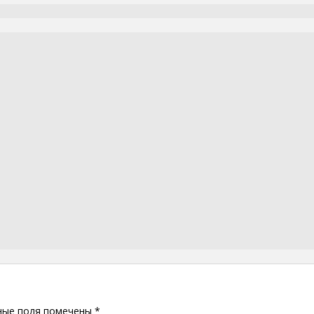
ные поля помечены
*