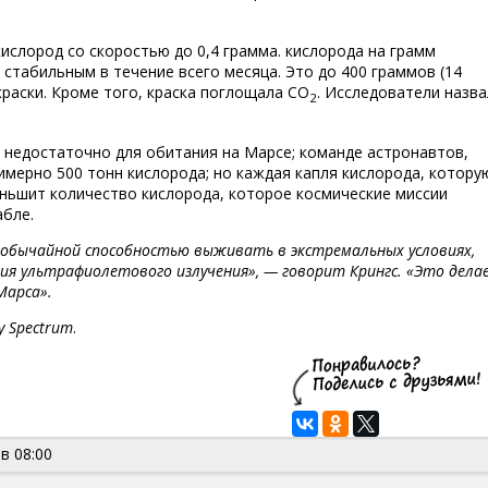
ислород со скоростью до 0,4 грамма. кислорода на грамм
 стабильным в течение всего месяца. Это до 400 граммов (14
краски. Кроме того, краска поглощала CO
. Исследователи назв
2
т недостаточно для обитания на Марсе; команде астронавтов,
имерно 500 тонн кислорода; но каждая капля кислорода, котору
еньшит количество кислорода, которое космические миссии
абле.
необычайной способностью выживать в экстремальных условиях,
твия ультрафиолетового излучения», — говорит Крингс. «Это дела
Марса».
y Spectrum
.
в 08:00