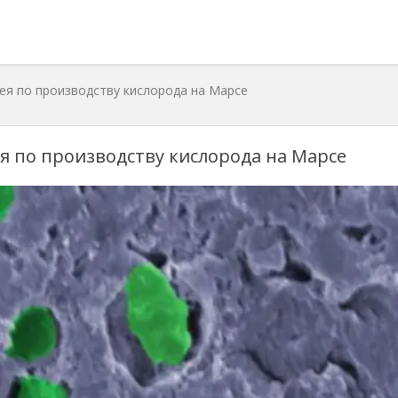
ея по производству кислорода на Марсе
я по производству кислорода на Марсе