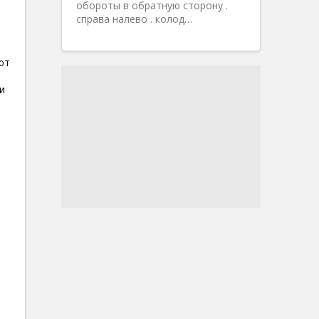
обороты в обратную сторону .
справа налево . колод…
ют
и