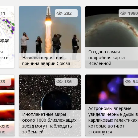
11
282
1980
арда
ся
Создана самая
ью в
Названа вероятная
подробная карта
причина аварии Союза
Вселенной
633
136
54
Астрономы впервые
Инопланетные миры
увидели черные дыры в
около 1000 близлежащих
карликовых галактиках
жено
звезд могут наблюдать
которые вот-вот
тно
за Землей
столкнутся