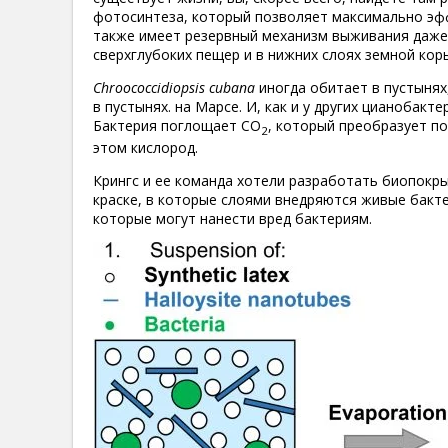
фотосинтеза, который позволяет максимально эфф
также имеет резервный механизм выживания даже 
сверхглубоких пещер и в нижних слоях земной кор
Chroococcidiopsis cubana
иногда обитает в пустынях
в пустынях. на Марсе. И, как и у других цианобак
Бактерия поглощает CO
, который преобразует п
2
этом кислород.
Крингс и ее команда хотели разработать биопокры
краске, в которые слоями внедряются живые бакт
которые могут нанести вред бактериям.