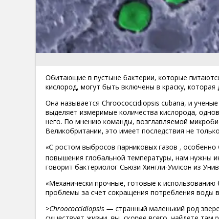
Обитающие в пустыне бактерии, которые питаютс
кислород, могут быть включены в краску, которая 
Она называется Chroococcidiopsis cubana, и учен
выделяет измеримые количества кислорода, одновр
него. По мнению команды, возглавляемой микроби
Великобритании, это имеет последствия не только 
«С ростом выбросов парниковых газов , особенно
повышения глобальной температуры, нам нужны и
говорит бактериолог Сьюзи Хингли-Уилсон из Унив
«Механически прочные, готовые к использованию 
проблемы за счет сокращения потребления воды в
>
Chroococcidiopsis
— странный маленький род зверей
существует жизни, вы, скорее всего, найдете там 