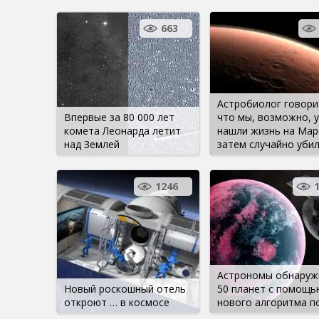
663
Астробиолог говори
Впервые за 80 000 лет
что мы, возможно, 
комета Леонарда летит
нашли жизнь на Марс
над Землей
затем случайно убил
1246
Астрономы обнаруж
Новый роскошный отель
50 планет с помощь
откроют … в космосе
нового алгоритма п