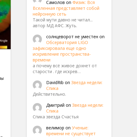
Самолов
on
Физик: Вся
Вселенная представляет собой
нейронную сеть
Такой мути давно не читал...
автор МД АФС. Жуть.
солнцеворот не уместен
on
Обсерватория LIGO
зафиксировала еще одно
олнца
искривление пространства-
времени
а почему всё живое дохнет от
старости . где искрев…
мы
DavidRib
on
Звезда недели:
Спика
Действительно.
Дмитрий
on
Звезда недели:
Спика
Спика звезда Счастья
велимор
on
Ученые:
времени не существует