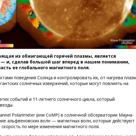
Корона С
тоящая из обжигающей горячей плазмы, является
 — и, сделав большой шаг вперед в нашем понимании,
асть ее глобального магнитного поля.
ктами поведения Солнца и контролировать их, от нагрева плаз
игантских солнечных извержений, которые могут повлиять на
тих событий и 11-летнего солнечного цикла, который
везды.
annel Polarimeter (или CoMP) в солнечной обсерватории Мауна-
ние альфвеновских волн — магнитных волн, которые действуют
 скорость по мере изменения магнитного поля.