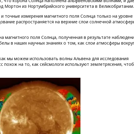
, что корона Солнца наполнена альфвеновскими волнами, и да
ард Мортон из Нортумбрийского университета в Великобритании.
 и точные измерения магнитного поля Солнца только на уровне
ование распространяется на верхние слои солнечной атмосфер
на магнитного поля Солнца, полученная в результате наблюден
елы в наших научных знаниях о том, как слои атмосферы вокру
 как мы можем использовать волны Альвена для исследования
с похож на то, как сейсмологи используют землетрясения, что