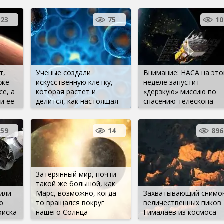
23
75
10
т,
Ученые создали
Внимание: НАСА на это
уже
искусственную клетку,
неделе запустит
е, а
которая растет и
«дерзкую» миссию по
и ее
делится, как настоящая
спасению телескопа
159
14
896
Затерянный мир, почти
такой же большой, как
или
Марс, возможно, когда-
Захватывающий снимо
ю
то вращался вокруг
величественных пиков
оиска
нашего Солнца
Гималаев из космоса