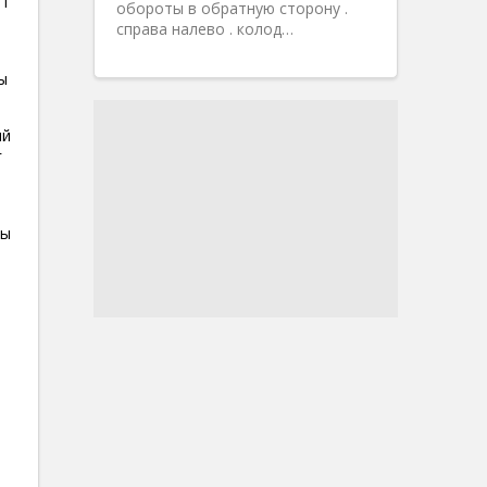
ет
обороты в обратную сторону .
справа налево . колод…
ы
ий
г
бы