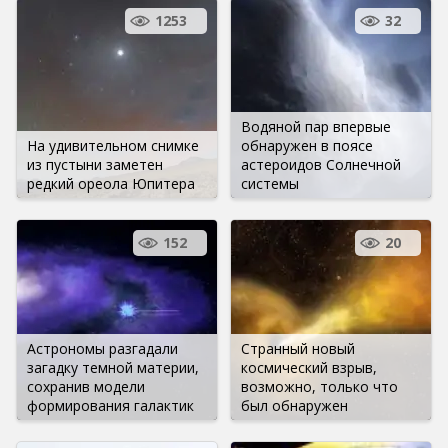
1253
32
Водяной пар впервые
На удивительном снимке
обнаружен в поясе
из пустыни заметен
астероидов Солнечной
редкий ореола Юпитера
системы
152
20
Астрономы разгадали
Странный новый
загадку темной материи,
космический взрыв,
сохранив модели
возможно, только что
формирования галактик
был обнаружен