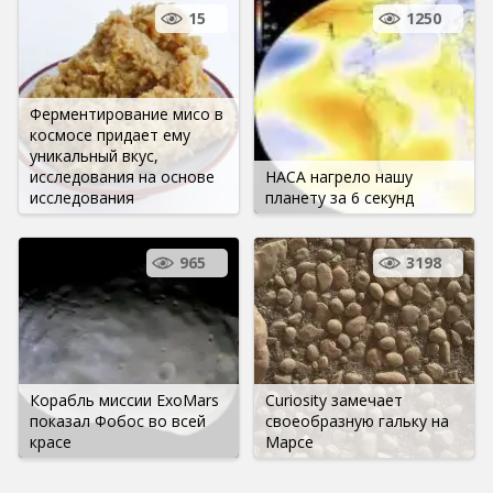
15
1250
Ферментирование мисо в
космосе придает ему
уникальный вкус,
исследования на основе
НАСА нагрело нашу
исследования
планету за 6 секунд
965
3198
Корабль миссии ExoMars
Curiosity замечает
показал Фобос во всей
своеобразную гальку на
красе
Марсе