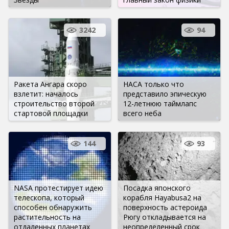
3242
94
Ракета Ангара скоро
НАСА только что
взлетит: началось
представило эпическую
строительство второй
12-летнюю таймлапс
стартовой площадки
всего неба
144
93
NASA протестирует идею
Посадка японского
телескопа, который
корабля Hayabusa2 на
способен обнаружить
поверхность астероида
растительность на
Рюгу откладывается на
отдаленных планетах
неопределенный срок