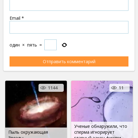
Email
*
один
×
пять
=
1144
11
Ученые обнаружили, что
Пыль окружающая
сперма игнорирует
Звезды
главный закон физики