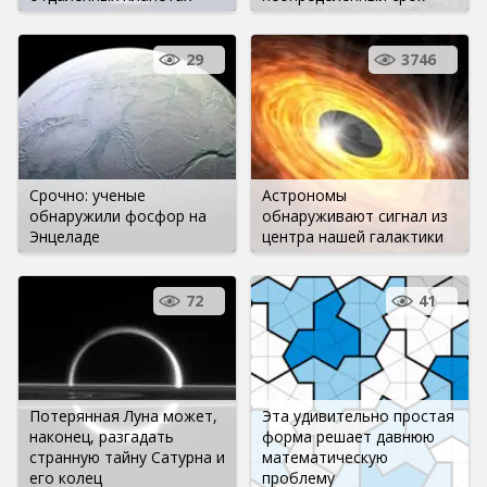
29
3746
Срочно: ученые
Астрономы
обнаружили фосфор на
обнаруживают сигнал из
Энцеладе
центра нашей галактики
72
41
Потерянная Луна может,
Эта удивительно простая
наконец, разгадать
форма решает давнюю
странную тайну Сатурна и
математическую
его колец
проблему