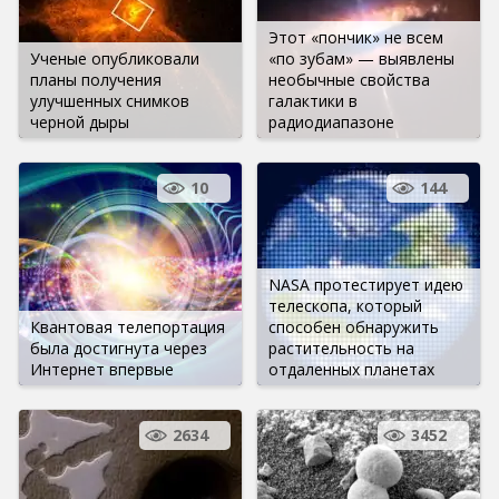
Этот «пончик» не всем
Ученые опубликовали
«по зубам» — выявлены
планы получения
необычные свойства
улучшенных снимков
галактики в
черной дыры
радиодиапазоне
10
144
NASA протестирует идею
телескопа, который
Квантовая телепортация
способен обнаружить
была достигнута через
растительность на
Интернет впервые
отдаленных планетах
2634
3452