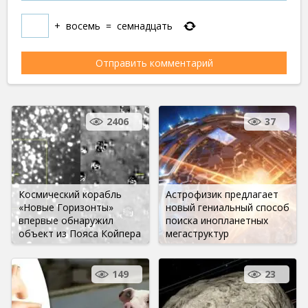
+
восемь
=
семнадцать
2406
37
Космический корабль
Астрофизик предлагает
«Новые Горизонты»
новый гениальный способ
впервые обнаружил
поиска инопланетных
объект из Пояса Койпера
мегаструктур
149
23