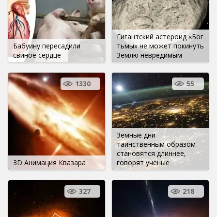
Гигантский астероид «Бог
Бабуину пересадили
тьмы» не может покинуть
свиное сердце
Землю невредимым
1330
55
Земные дни
таинственным образом
становятся длиннее,
3D Анимация Квазара
говорят ученые
327
218