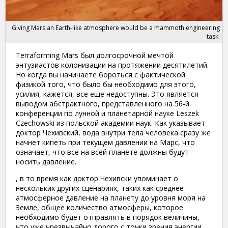
Giving Mars an Earth-like atmosphere would be a mammoth engineering
task.
Terraforming Mars был долгосрочной мечтой
энтузиастов колонизации на протяжении десятилетий.
Но когда вы начинаете бороться с фактической
физикой того, что было бы необходимо для этого,
усилия, кажется, все еще недоступны. Это является
выводом абстрактного, представленного на 56-й
конференции по лунной и планетарной науке Leszek
Czechowski из польской академии наук.
Как указывает
доктор Чехивский, вода внутри тела человека сразу же
начнет кипеть при текущем давлении на Марс, что
означает, что все на всей планете должны будут
носить давление.
, в то время как доктор Чехивски упоминает о
нескольких других сценариях, таких как среднее
атмосферное давление на планету до уровня моря на
Земле, общее количество атмосферы, которое
необходимо будет отправлять в порядок величины,
что уже чрезвычайно дорого с точки зрения энергии,