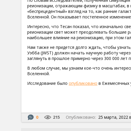
По словам исследователей, полученная симуляция
реионизации, отражающим физику в масштабах, в 
«беспрецедентный» взгляд на то, как ранние гала
Вселенной. Он показывает постепенное изменение 
Интересно, что Тесан показал, что изначально св
реионизации свет может преодолевать большие ра
наибольшее влияние на реионизацию, при этом гал
Нам также не придется долго ждать, чтобы узнать
Уэбба (JWST) должен начать научную работу через
заглянуть в прошлое примерно через 300 000 лет 
В любом случае, мы узнаем кое-что очень интерес
Вселенной.
Исследование было
опубликовано
в Ежемесячных 
0
215
Опубликовано:
25 марта, 2022 в