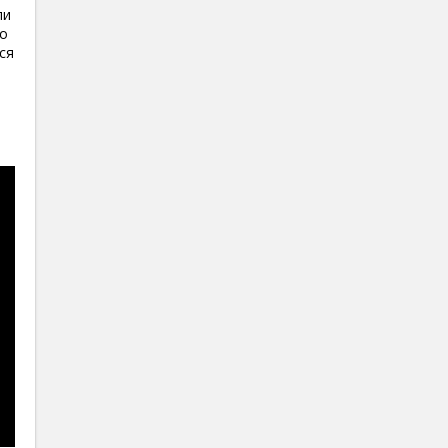
ли
но
ся