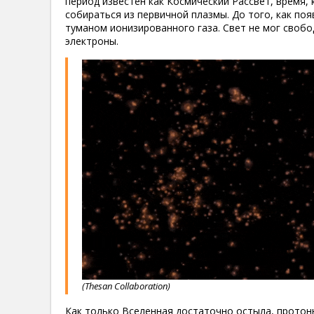
период известен как Космический Рассвет, время, 
собираться из первичной плазмы. До того, как по
туманом ионизированного газа. Свет не мог свобо
электроны.
(Thesan Collaboration)
Как только Вселенная достаточно остыла, протон