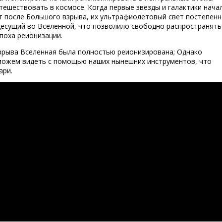
утешествовать в космосе. Когда первые звезды и галактики нача
т после Большого взрыва, их ультрафиолетовый свет постепен
есущий во Вселенной, что позволило свободно распространять
эпоха реионизации.
зрыва Вселенная была полностью реионизирована; Однако
е можем видеть с помощью наших нынешних инструментов, что
ари.