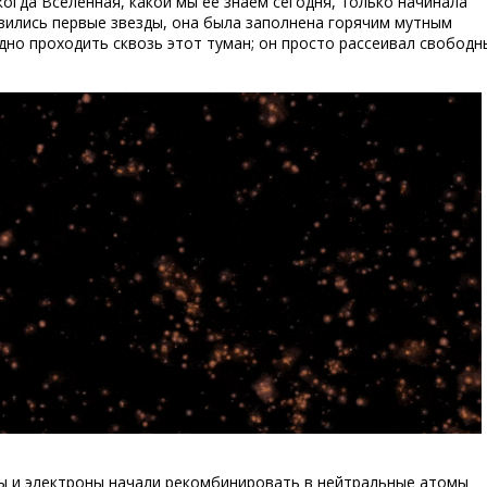
когда Вселенная, какой мы ее знаем сегодня, только начинала
явились первые звезды, она была заполнена горячим мутным
дно проходить сквозь этот туман; он просто рассеивал свободн
ы и электроны начали рекомбинировать в нейтральные атомы