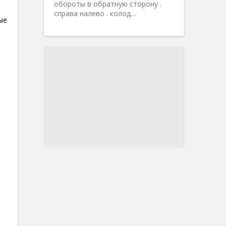
обороты в обратную сторону .
справа налево . колод…
ые