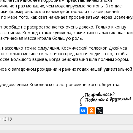
 является наиболее подробным представлением эпохи
миллион раз меньших, чем моделируемые регионы. Это дает
ктики формировались и взаимодействовали с газом ранней
по мере того, как свет начинает просачиваться через Вселенну
ет вообще не распространяется очень далеко. Только к концу
сстояния. Команда также увидела, какие типы галактик оказали
актическая масса играла большую роль.
, насколько точна симуляция. Космический телескоп Джеймса
 несколько месяцев и частично предназначен для того, чтобы
после Большого взрыва, когда реионизация шла полным ходом.
ное о загадочном рождении и ранних годах нашей удивительной
уведомлениях Королевского астрономического общества.
 13:19