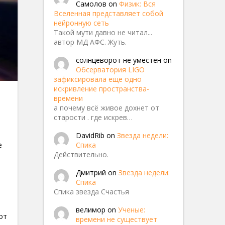
Самолов
on
Физик: Вся
Вселенная представляет собой
нейронную сеть
Такой мути давно не читал...
автор МД АФС. Жуть.
солнцеворот не уместен
on
Обсерватория LIGO
зафиксировала еще одно
искривление пространства-
времени
а почему всё живое дохнет от
старости . где искрев…
света
DavidRib
on
Звезда недели:
Спика
е
Действительно.
Дмитрий
on
Звезда недели:
Спика
Спика звезда Счастья
велимор
on
Ученые:
от
времени не существует