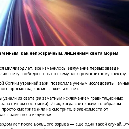
чем иным, как непрозрачным, лишенным света морем
ся миллиард лет, все изменилось. Излучение первых звезд и
Скорость 
лив свету свободно течь по всему электромагнитному спектру.
кой богини утренней зари, позволила ученым исследовать Темны
ного просмотра, как мог зажечься свет.
ы узнали из света (за заметным исключением гравитационных
 зачаточном состоянии). Итак, когда свет каким-то образом
 просто смотрите (или не смотрите, в зависимости от
кают заметного излучения.
ардом лет после Большого взрыва — еще один такой случай. Эт