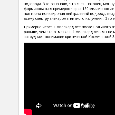
водорода. Это означало, что свет, наконец, мог п
формироваться примерно через 150 миллионов ле
повторно ионизировал нейтральный водород, везд
всему спектру электромагнитного излучения. Это 
Примерно через 1 миллиард лет после Большого в
раньше, чем эта отметка в 1 миллиард лет, мы н
затрудняет понимание критической Космической З