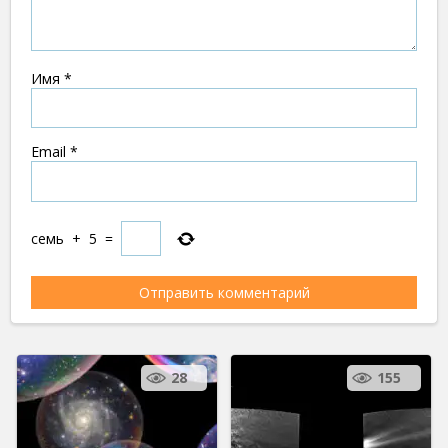
Имя
*
Email
*
семь
+
5
=
28
155