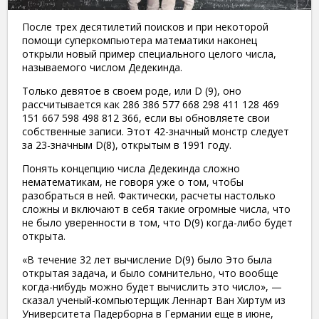
После трех десятилетий поисков и при некоторой
помощи суперкомпьютера математики наконец
открыли новый пример специального целого числа,
называемого числом Дедекинда.
Только девятое в своем роде, или D (9), оно
рассчитывается как 286 386 577 668 298 411 128 469
151 667 598 498 812 366, если вы обновляете свои
собственные записи. Этот 42-значный монстр следует
за 23-значным D(8), открытым в 1991 году.
Понять концепцию числа Дедекинда сложно
нематематикам, не говоря уже о том, чтобы
разобраться в ней. Фактически, расчеты настолько
сложны и включают в себя такие огромные числа, что
не было уверенности в том, что D(9) когда-либо будет
открыта.
«В течение 32 лет вычисление D(9) было Это была
открытая задача, и было сомнительно, что вообще
когда-нибудь можно будет вычислить это число», —
сказал ученый-компьютерщик Леннарт Ван Хиртум из
Университета Падерборна в Германии еще в июне,