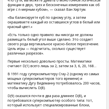
«По сути, вы можете думать о монотонной логической
функции в двух, трех и бесконечных измерениях как об
игре с n-мерным кубом», — сказал Ван Хиртум.
«Вы балансируете куб по одному углу, а затем
окрашиваете каждый из оставшихся углов в белый или
красный цвет.»
«Есть только одно правило: вы никогда не должны
размещать белый угол выше сделано. Это создает
своего рода вертикальное красно-белое пересечение.
Цель игры — подсчитать, сколько существует
различных разрезов».
Первые несколько довольно просты. Математики
считают D(1) всего лишь за 2, затем за 3, 6, 20, 168…
В 1991 году суперкомпьютеру Cray-2 (одному из самых
мощных суперкомпьютеров того времени) и
математику Дугу Видеманну потребовалось 200 часов,
чтобы вычислить D(8).
D(9) оказался почти в два раза длиннее D(8), и
потребовался суперкомпьютер особого типа: тот,
который использует специализированные блоки,