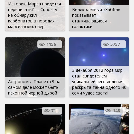
Историю Марса придется
переписать? — Curiosity
Великолепный «Хаббл»
не обнаружил
показывает
карбонатов в породах
сталкивающиеся
марсианских озер
галактики
1156
5757
3 декабря 2012 года мир
стал свидетелем
Астрономы: Планета 9 на
уникальнейшего явления:
самом деле может быть
раскрыта тайна одного из
исконной черной дырой
семи чудес света!
71
148