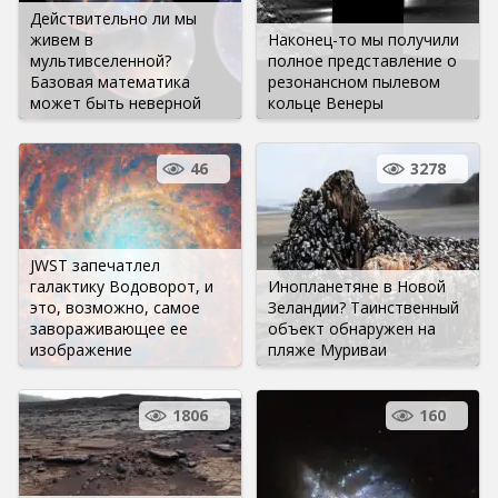
Действительно ли мы
живем в
Наконец-то мы получили
мультивселенной?
полное представление о
Базовая математика
резонансном пылевом
может быть неверной
кольце Венеры
46
3278
JWST запечатлел
галактику Водоворот, и
Инопланетяне в Новой
это, возможно, самое
Зеландии? Таинственный
завораживающее ее
объект обнаружен на
изображение
пляже Муриваи
1806
160