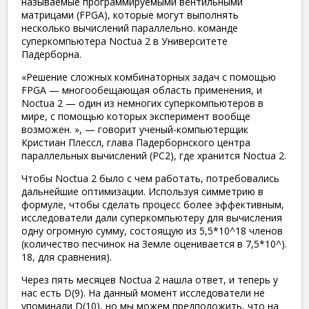
называемые программируемыми вентильными
матрицами (FPGA), которые могут выполнять
несколько вычислений параллельно. команде
суперкомпьютера Noctua 2 в Университете
Падерборна.
«Решение сложных комбинаторных задач с помощью
FPGA — многообещающая область применения, и
Noctua 2 — один из немногих суперкомпьютеров в
мире, с помощью которых эксперимент вообще
возможен. », — говорит ученый-компьютерщик
Кристиан Плессл, глава Падерборнского центра
параллельных вычислений (PC2), где хранится Noctua 2.
Чтобы Noctua 2 было с чем работать, потребовались
дальнейшие оптимизации. Используя симметрию в
формуле, чтобы сделать процесс более эффективным,
исследователи дали суперкомпьютеру для вычисления
одну огромную сумму, состоящую из 5,5*10^18 членов
(количество песчинок на Земле оценивается в 7,5*10^).
18, для сравнения).
Через пять месяцев Noctua 2 нашла ответ, и теперь у
нас есть D(9). На данный момент исследователи не
упоминали D(10), но мы можем предположить, что на