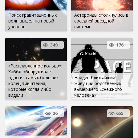
Поиск гравитационных
Астероиды столкнулись в
волн вышел на новый
соседней звездной
уровень
системе
349
176
«Расплавленное кольцо»:
Хаббл обнаруживает
одно из самых больших
Найден ближайший
колец Эйнштейна,
живущий родственник
которые когда-либо
вымершего «снежного
видели
человека»
26
655