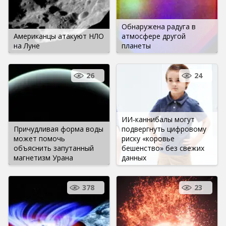
Обнаружена радуга в
Американцы атакуют НЛО
атмосфере другой
на Луне
планеты
26
24
ИИ-каннибалы могут
Причудливая форма воды
подвергнуть цифровому
может помочь
риску «коровье
объяснить запутанный
бешенство» без свежих
магнетизм Урана
данных
378
23