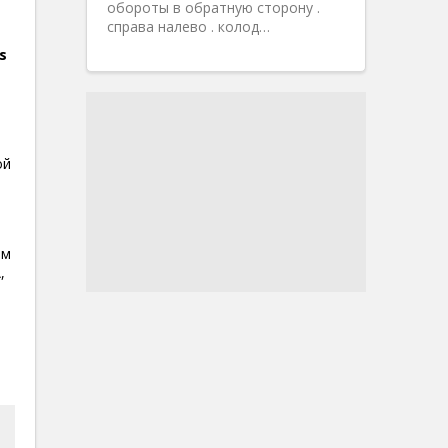
обороты в обратную сторону .
справа налево . колод…
s
ой
им
,