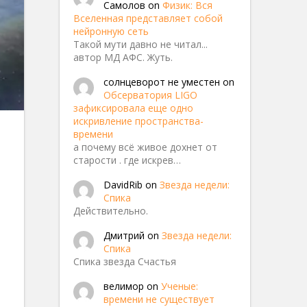
Самолов
on
Физик: Вся
Вселенная представляет собой
нейронную сеть
Такой мути давно не читал...
автор МД АФС. Жуть.
солнцеворот не уместен
on
Обсерватория LIGO
зафиксировала еще одно
искривление пространства-
времени
а почему всё живое дохнет от
 дыра
старости . где искрев…
DavidRib
on
Звезда недели:
Спика
Действительно.
Дмитрий
on
Звезда недели:
Спика
Спика звезда Счастья
велимор
on
Ученые:
времени не существует