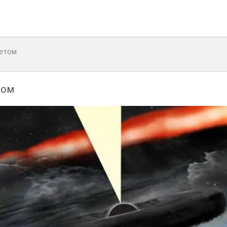
ветом
том