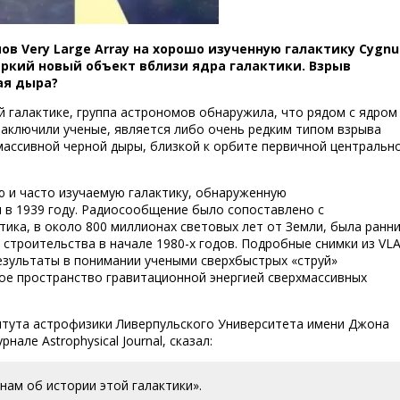
в Very Large Array на хорошо изученную галактику Cygnu
яркий новый объект вблизи ядра галактики. Взрыв
ая дыра?
й галактике, группа астрономов обнаружила, что рядом с ядром
заключили ученые, является либо очень редким типом взрыва
массивной черной дыры, близкой к орбите первичной центральн
 и часто изучаемую галактику, обнаруженную
в 1939 году. Радиосообщение было сопоставлено с
ктика, в около 800 миллионах световых лет от Земли, была ранн
строительства в начале 1980-х годов. Подробные снимки из VLA
результаты в понимании учеными сверхбыстрых «струй»
ое пространство гравитационной энергией сверхмассивных
итута астрофизики Ливерпульского Университета имени Джона
але Astrophysical Journal, сказал:
нам об истории этой галактики».