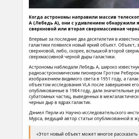
Когда астрономы направили массив телескопо
A (Лебедь А), они с удивлением обнаружили 
сверхновой или вторая сверхмассивная черн
Впервые за последние два десятилетия в известно
галактики появился новый яркий объект. Объект, 
сверхновой, либо, скорее, вспышкой второй сверх
сверхмассивной черной дыры галактики.
Астрономы наблюдали Лебедь А, широко известную
радиоастрономическим пионером Гротом Ребером 
изображением видимого света в 1951 году, а гала
объектом исследования VLA после завершения его 
опубликованные в 1984 году, дали значительные 
субатомных частиц, выведенных в межгалактическ
черных дыр в ядрах галактик.
Дэниел Перли из Научно-исследовательского инст
Мурса, ведущий автор статьи опубликованной в журн
«Этот новый объект может многое рассказать 