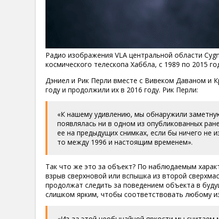
Радио изображения VLA центральной области Cyg
космического телескопа Хаббла, с 1989 по 2015 год
Дэниел и Рик Перли вместе с Вивеком Даваном и К
году и продолжили их в 2016 году. Рик Перли:
«К нашему удивлению, мы обнаружили заметную
появлялась ни в одном из опубликованных ран
ее на предыдущих снимках, если бы ничего не 
то между 1996 и настоящим временем».
Так что же это за объект? По наблюдаемым харак
взрыв сверхновой или вспышка из второй сверхмас
продолжат следить за поведением объекта в буду
слишком ярким, чтобы соответствовать любому из
«Из-за этой необычайной яркости мы считаем