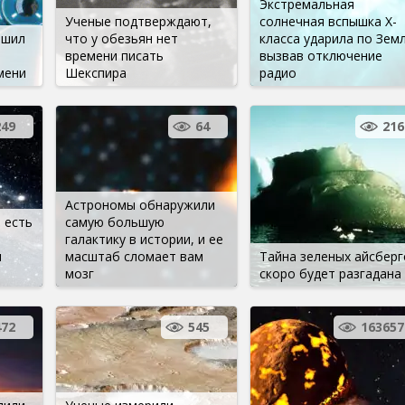
Экстремальная
Ученые подтверждают,
солнечная вспышка X-
ешил
что у обезьян нет
класса ударила по Земл
времени писать
вызвав отключение
мени
Шекспира
радио
249
64
216
Астрономы обнаружили
 есть
самую большую
галактику в истории, и ее
ы
масштаб сломает вам
Тайна зеленых айсберг
мозг
скоро будет разгадана
472
545
163657