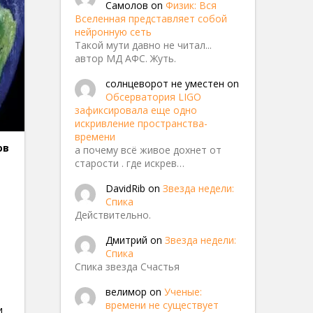
Самолов
on
Физик: Вся
Вселенная представляет собой
нейронную сеть
Такой мути давно не читал...
автор МД АФС. Жуть.
солнцеворот не уместен
on
Обсерватория LIGO
зафиксировала еще одно
искривление пространства-
времени
ватор
ов
а почему всё живое дохнет от
старости . где искрев…
DavidRib
on
Звезда недели:
Спика
Действительно.
Дмитрий
on
Звезда недели:
Спика
Спика звезда Счастья
велимор
on
Ученые:
времени не существует
и