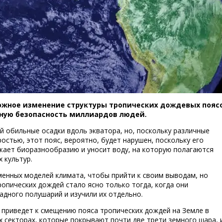
эк
можное изменение структуры тропических дождевых пояс
нную безопасность миллиардов людей.
й обильные осадки вдоль экватора, но, поскольку различные
остью, этот пояс, вероятно, будет нарушен, поскольку его
жает биоразнообразию и уносит воду, на которую полагаются
 культур.
енных моделей климата, чтобы прийти к своим выводам, но
ропических дождей стало ясно только тогда, когда они
адного полушарий и изучили их отдельно.
 приведет к смещению пояса тропических дождей на Земле в
 секторах, которые покрывают почти две трети земного шара, 