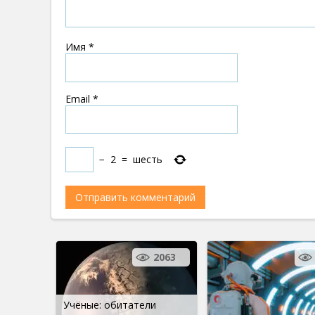
Имя
*
Email
*
−
2
=
шесть
2063
Учёные: обитатели