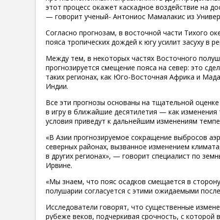
этот процесс окажет каскадное воздействие на до
— говорит ученый- Антониос Мамалакис из Униве
Согласно прогнозам, в восточной части Тихого о
пояса тропических дождей к югу усилит засуху в р
Между тем, в некоторых частях Восточного полуш
прогнозируется смещение пояса на север: это сд
таких регионах, как Юго-Восточная Африка и Мада
Индии.
Все эти прогнозы основаны на тщательной оценке 
в игру в ближайшие десятилетия — как изменения
условия приведут к дальнейшим изменениям темпер
«В Азии прогнозируемое сокращение выбросов аэр
северных районах, вызванное изменением климата,
в других регионах», — говорит специалист по зе
Ирвине.
«Мы знаем, что пояс осадков смещается в сторону
полушарии согласуется с этими ожидаемыми после
Исследователи говорят, что существенные измене
рубеже веков, подчеркивая срочность, с которой