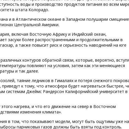
ступность воды и производство продуктов питания во всем мире
рситета штата Колорадо.
кеана и в Атлантическом океане в Западном полушарии смещение
егионах Центральной Америки.
ария, включая Восточную Африку и Индийский океан,
елает засухи более распространенными и продолжительными в
гаскар, а также повысит риск и серьезность наводнений на юге
различных контуров обратной связи, которые, вероятно, вступ
 температуры повлияют на условия, затем как эти меняющиеся
атуры и так далее.
озолей, таяние ледников в Гималаях и потеря снежного покрова
 приведут к тому, что атмосфера будет нагреваться быстрее, ч
мным системам Джеймс Рандерсон Калифорнийский университет в
 этого нагрева, и что его движение на север в Восточном
дствиями изменения климата».
ния в том, что показывают модели, могут быть ощутимы уже на
 выбросы парниковых газов должны быть взяты под контроль.