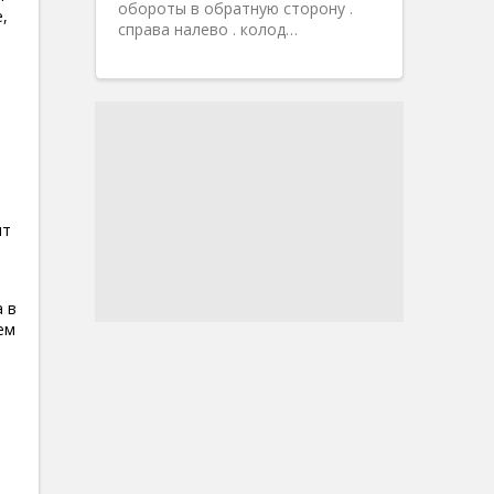
обороты в обратную сторону .
,
справа налево . колод…
ят
 в
ем