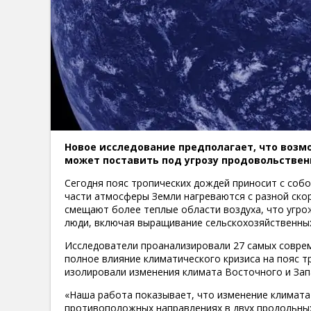
Новое исследование предполагает, что воз
может поставить под угрозу продовольстве
Сегодня пояс тропических дождей приносит с собо
части атмосферы Земли нагреваются с разной скор
смещают более теплые области воздуха, что угро
люди, включая выращивание сельскохозяйственных
Исследователи проанализировали 27 самых соврем
полное влияние климатического кризиса на пояс т
изолировали изменения климата Восточного и Зап
«Наша работа показывает, что изменение климата
противоположных направлениях в двух продольных