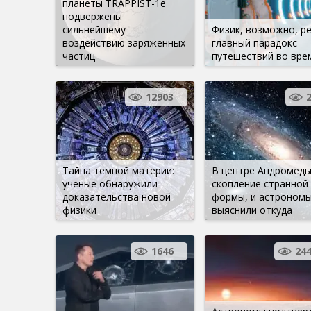
планеты TRAPPIST-1e
подвержены
сильнейшему
Физик, возможно, р
воздействию заряженных
главный парадокс
частиц
путешествий во вре
12903
Тайна темной материи:
В центре Андромеды
ученые обнаружили
скопление странной
доказательства новой
формы, и астроном
физики
выяснили откуда
1646
24