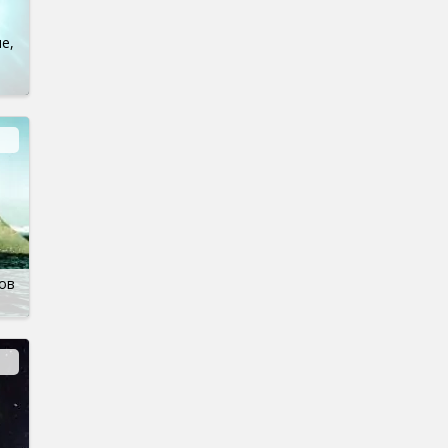
е,
ов