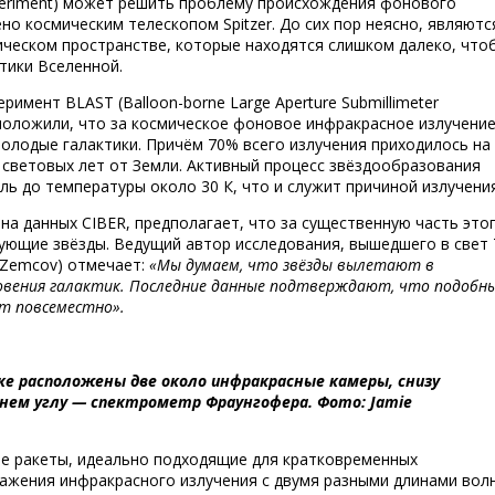
xperiment) может решить проблему происхождения фонового
о космическим телескопом Spitzer. До сих пор неясно, являютс
ическом пространстве, которые находятся слишком далеко, что
тики Вселенной.
римент BLAST (Balloon-borne Large Aperture Submillimeter
едположили, что за космическое фоновое инфракрасное излучени
лодые галактики. Причём 70% всего излучения приходилось на
 световых лет от Земли. Активный процесс звёздообразования
ль до температуры около 30 К, что и служит причиной излучения
на данных CIBER, предполагает, что за существенную часть это
ующие звёзды. Ведущий автор исследования, вышедшего в свет 
l Zemcov) отмечает:
«Мы думаем, что звёзды вылетают в
овения галактик. Последние данные подтверждают, что подобн
т повсеместно».
ке расположены две около инфракрасные камеры, снизу
нем углу — спектрометр Фраунгофера. Фото: Jamie
е ракеты, идеально подходящие для кратковременных
ражения инфракрасного излучения с двумя разными длинами волн