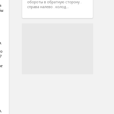
обороты в обратную сторону .
я
справа налево . колод…
бы
е
.
го
7
ые
,