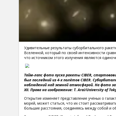
Удивительные результаты суборбитального ракетн
Вселенной, который по своей интенсивности сравн
что источником этого излучения являются одиноч
Тайм-лапс фото пуска ракеты CIBER, стартовав
был последний из 4-х полётов CIBER. Суборбит
наблюдений над земной атмосферой. На фото за
XII. Права на изображение: T. Arai/University of Tok
Открытие изменяет представление учёных о галак
морей, может статься, что их стоит рассматривать
большие расстояния, соединяясь между собой и о