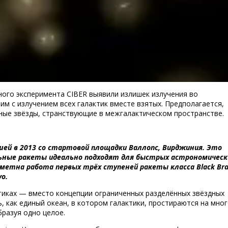
ого эксперимента CIBER выявили излишек излучения во
им с излучением всех галактик вместе взятых. Предполагается,
ные звёзды, странствующие в межгалактическом пространстве.
news201411091
шей в 2013 со стартовой площадки Валлопс, Вирджиния. Это
альные ракеты идеально подходят для быстрых астрономическ
метна работа первых трёх ступеней ракеты класса Black Bra
yo.
тиках — вместо концепции ограниченных разделённых звёздных
, как единый океан, в котором галактики, простираются на мно
бразуя одно целое.