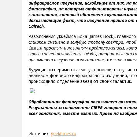
инфракрасное излучение, исходящее от них, на р
фотографии, на которых отфильтрованы шумы 
сглаживания, который обнажает крупномасштаб
доказывающие факт, что излучение пришло от о
Caltech.
Разъяснения Джеймса Бока (James Bock), главного
слишком смещено в голубую сторону спектра, чтоб
Самым простым и логичным предположением, котор
этого свечения являются звёзды, оторванные от с
превышает излучение всех галактик, вместе взяты
Будущие эксперименты смогут проверить эту гипо
анализом фонового инфракрасного излучения, что
происходило отделение звёзд от своих галактик
.
Обработанная фотография показывает возможну
Результаты эксперимента CIBER говорят о том,
всех галактик, вместе взятых. Права на изображ
Источник:
geektimes.ru