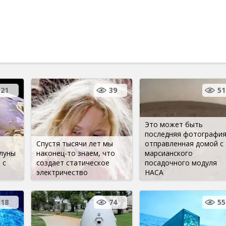
21
39
51
Это может быть
последняя фотография
е
Спустя тысячи лет мы
отправленная домой с
луны
наконец-то знаем, что
марсианского
 с
создает статическое
посадочного модуля
электричество
НАСА
18
74
55