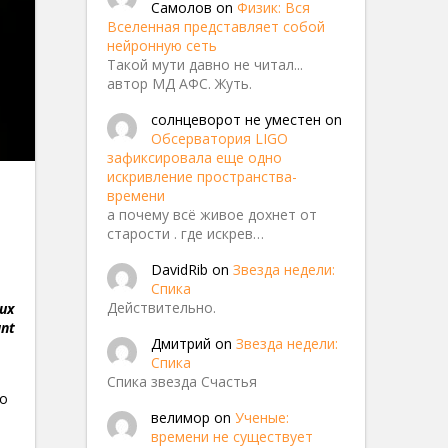
Самолов
on
Физик: Вся
Вселенная представляет собой
нейронную сеть
Такой мути давно не читал...
автор МД АФС. Жуть.
солнцеворот не уместен
on
Обсерватория LIGO
зафиксировала еще одно
искривление пространства-
времени
а почему всё живое дохнет от
старости . где искрев…
03526
DavidRib
on
Звезда недели:
Спика
Действительно.
их
nt
Дмитрий
on
Звезда недели:
Спика
Спика звезда Счастья
го
велимор
on
Ученые:
времени не существует