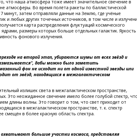
го, что наша атмосфера тоже имеет значительное свечение в
не атмосферы. Во время полёта ракеты по баллистической
7 минут, затем отправляли данные на Землю, где учёные
ик и любых других точечных источников, в том числе и излучен
 получается карта распределения флуктуаций космического
 ядрами, размеры которых больше отдельных галактик. Яркость
ивность фонового излучения.
ереходе на второй этап, убираются шумы от всех звёзд и
“размазывается”, дабы можно было заметить
азанный фон не исходит ни от одной известной звезды или
ходит от звёзд, находящихся в межгалактическом
чительный излишек света в межгалактическом пространстве,
тых. Это неожиданное свечение имело более голубой спектр, чт
ием длины волны. Это говорит о том, что свет приходит от
ходящихся в межгалактическом пространстве, т. к. спектр
ее смещён в более красную область спектра.
, охватывают большие участки космоса, представляя