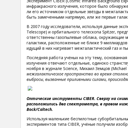
Эксперимент CIBER (Cosmic Infrared Background E
инфракрасного излучения, которое было обнаружен
ли его источником отдельные звёзды в межгалакт
быть замеченными напрямую, или же первые галак
В 2007 году исследователи, используя данные экспе
Telescope) и орбитального телескопа Spitzer, пр
ответственны газопылевые облака, окружающие мо
галактики, расположенные не ближе 9 миллиардов
идущий в них нагревает межгалактический газ и пы
Последняя работа учёных на эту тему, основанная 
излучения отвечают отдельные, одиноко странств
ноября в журнале Science, Михаил Земцов (Michae
межгалактическое пространство во время столкн
выбросы, вызванные приливными силами, происходя
Оптические инструменты CIBER. Сверху на сним
расположились два спектрометра, в правом ниж
Bock/Caltech.
Используя маленькие беспилотные суборбитальны
экспериментов типа CIBER, учёные получили изоб