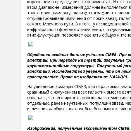
короче чем в предыдущих экспериментах. Из-за то
этом диапазоне, измерения должны выполняться в
траектории, камеры делали фотографии в течение 
отфильтровывали излучения от ярких звёзд, галакт
самого Млечного пути. В итоге, у исследователей
инфракрасного фонового излучения, с отдельными
этих флуктуаций позволяет оценить общую интенс
Обработка входных данных учёными CIBER. При п
галактик. При переходе на третий, излучение 
крупномасштабные структуры. Полученный разм
галактики. Исследователи уверены, что он при
пространстве. Права на изображение: NASA/JPL.
На удивление команды CIBER, карта раскрыла зна
сравнимый с излучением всех галактик вместе взя
означает, что его яркость повышалась с уменьшен
отдельных, ранее неучтённых, популяций звёзд, на
излучения далёких галактик был бы намного сильн
Изображения, полученные экспериментом CIBER