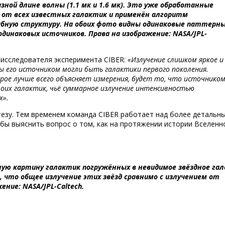
азной длине волны (1.1 мк и 1.6 мк). Это уже обработанные
от всех известных галактик и применён алгоритм
ную структуру. На обоих фото видны одинаковые паттерны
динаковых источников. Права на изображение: NASA/JPL-
 исследователя эксперимента CIBER:
«Излучение слишком яркое и
ы его источником могли быть галактики первого поколения.
ое лучше всего объясняет измерения, будет то, что источнико
воих галактик, чьё суммарное излучение интенсивностью
х».
тезу. Тем временем команда CIBER работает над более детальн
бы выяснить вопрос о том, как на протяжении истории Вселенн
ю картину галактик погружённых в невидимое звёздное гал
 что общее излучение этих звёзд сравнимо с излучением от
ение: NASA/JPL-Caltech.