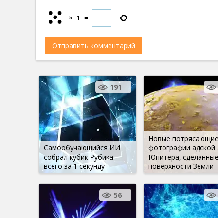
×
1
=
191
Новые потрясающи
Самообучающийся ИИ
фотографии адской 
собрал кубик Рубика
Юпитера, сделанные
всего за 1 секунду
поверхности Земли
56