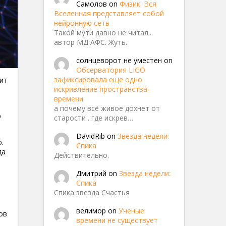
Самолов
on
Физик: Вся
Вселенная представляет собой
нейронную сеть
Такой мути давно не читал...
автор МД АФС. Жуть.
солнцеворот не уместен
on
Обсерватория LIGO
зафиксировала еще одно
чит
искривление пространства-
времени
а почему всё живое дохнет от
р
старости . где искрев…
DavidRib
on
Звезда недели:
.
Спика
да
Действительно.
а
Дмитрий
on
Звезда недели:
Спика
Спика звезда Счастья
велимор
on
Ученые:
ов
времени не существует