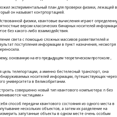
ложил экспериментальный план для проверки физики, лежащей в
торый он называет контрпортацией.
ействованной физики, квантовые вычисления играют определенн
ятностные версии классических бинарных носителей информаци
гое без какого-либо взаимодействия.
ление света с помощью сложных массивов разветвителей и
зультат поступления информации в пункт назначения, несмотря
переносила.
схему, основанную на его предыдущем теоретическом протоколе
,
я цель телепортации, а именно бестелесный транспорт, она
 обнаруживаемых носителей информации, путешествующих через
ого университета в Великобритании.
троить совершенно новый тип квантового компьютера: n без
мениваются частицами.»
бя способ передачи квантового состояния из одного места в
апутывание нескольких объектов, а затем их разделение на
 измерить запутанные объекты в одном месте очень особым