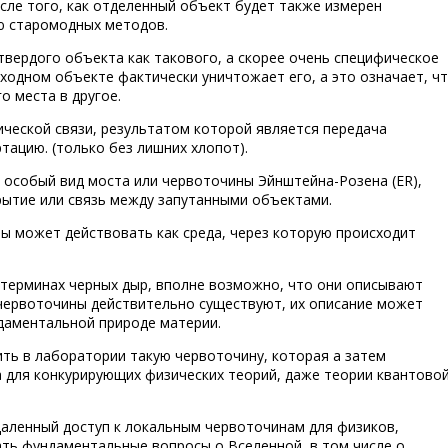
сле того, как отделенный объект будет также измерен
ю старомодных методов.
вердого объекта как такового, а скорее очень специфическое
ходном объекте фактически уничтожает его, а это означает, ч
о места в другое.
ческой связи, результатом которой является передача
ацию. (только без лишних хлопот).
 особый вид моста или червоточины Эйнштейна-Розена (ER),
рытие или связь между запутанными объектами.
ны может действовать как среда, через которую происходит
 терминах черных дыр, вполне возможно, что они описывают
 червоточины действительно существуют, их описание может
даментальной природе материи.
ь в лаборатории такую ​​червоточину, которая а затем
а для конкурирующих физических теорий, даже теории квантово
аленный доступ к локальным червоточинам для физиков,
ать фундаментальные вопросы о Вселенной, в том числе о