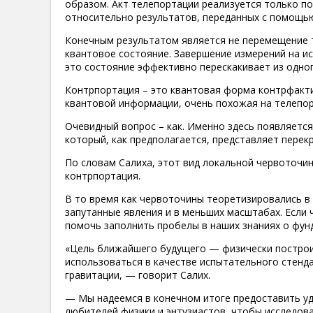
образом. Акт телепортации реализуется только по
относительно результатов, переданных с помощь
Конечным результатом является не перемещение т
квантовое состояние. Завершение измерений на ис
это состояние эффективно перескакивает из одног
Контрпортация – это квантовая форма контрфакти
квантовой информации, очень похожая на телепорт
Очевидный вопрос – как. Именно здесь появляется
который, как предполагается, представляет перек
По словам Салиха, этот вид локальной червоточи
контрпортация.
В то время как червоточины теоретизировались в
запутанные явления и в меньших масштабах. Если
помочь заполнить пробелы в наших знаниях о фун
«Цель ближайшего будущего — физически построит
использоваться в качестве испытательного стенд
гравитации, — говорит Салих.
— Мы надеемся в конечном итоге предоставить уд
любителей физики и энтузиастов, чтобы исследов