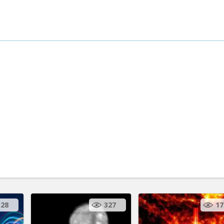
28
327
17