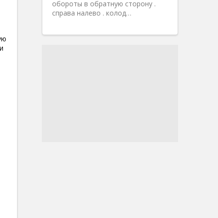
обороты в обратную сторону .
справа налево . колод…
ую
и