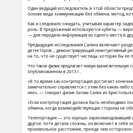
Один ведущий исследователь в этой области пред
основе вида. коммуникации без обмена, метод, ко
Как и следовало ожидать, учитывая характер зад
роль. В предложении используются кубиты — веро
— для передачи информации из одного места в дру
Предыдущие исследования Салиха включают разде
детекторов. , демонстрирующий неинтуитивный ре
на то, что не существует частицы, которая бы ее 
Что такое физик предлагает новую вычислительную 
опубликованном в 2013 г.
.
«В то время как контрпортация достигает конечна
замечательно справляется с этим без каких-либо
нее», — говорит физик Хатим Салих из Бристольск
«Если контрпортация должна быть необходимо пос
обмена, когда взаимодействующие стороны не об
Телепортация — это хорошо зарекомендовавший се
другое. Хотя детали сложны, он включает в себя з
произвольное расстояние, прежде чем осторожно