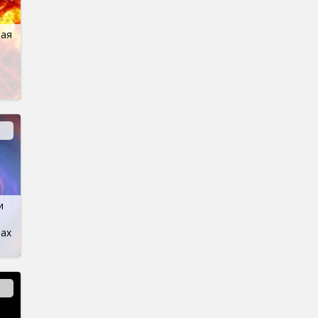
ная
и
рах