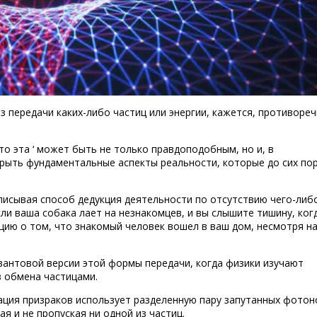
з передачи каких-либо частиц или энергии, кажется, противоре
что эта ‘ может быть не только правдоподобным, но и, в
крыть фундаментальные аспекты реальности, которые до сих по
писывая способ дедукция деятельности по отсутствию чего-либо
ли ваша собака лает на незнакомцев, и вы слышите тишину, ког
цию о том, что знакомый человек вошел в ваш дом, несмотря н
квантовой версии этой формы передачи, когда физики изучают
 обмена частицами.
зация призраков использует разделенную пару запутанных фотон
я и не пропуская ни одной из частиц.