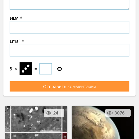
Имя
*
Email
*
5
×
=
24
3076