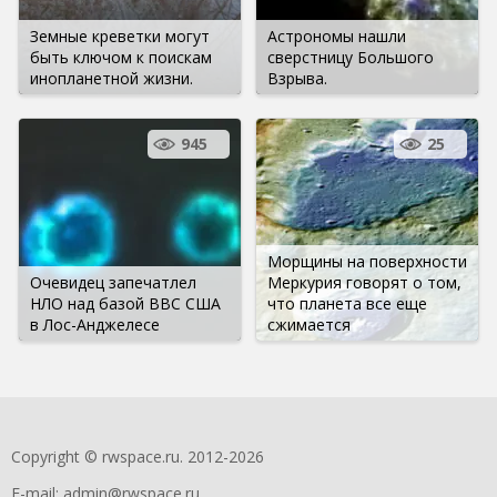
Земные креветки могут
Астрономы нашли
быть ключом к поискам
сверстницу Большого
инопланетной жизни.
Взрыва.
945
25
Морщины на поверхности
Очевидец запечатлел
Меркурия говорят о том,
НЛО над базой ВВС США
что планета все еще
в Лос-Анджелесе
сжимается
Copyright © rwspace.ru. 2012-2026
E-mail:
admin@rwspace.ru