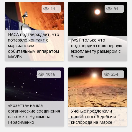
11
91
НАСА подтверждает, что
потеряло контакт с
JWST только что
марсианским
подтвердил свою первую
орбитальным аппаратом
экзопланету размером с
MAVEN
Землю
1016
254
«Розетта» нашла
органические соединения
Учёные предложили
на комете Чурюмова —
новый способ добычи
Герасименко
кислорода на Марсе