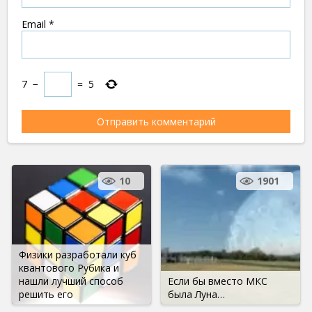
Email
*
7
−
=
5
10
1901
Физики разработали куб
квантового Рубика и
нашли лучший способ
Если бы вместо МКС
решить его
была Луна…