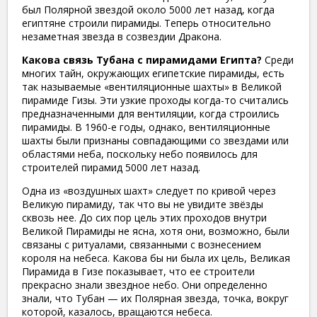
был Полярной звездой около 5000 лет назад, когда
египтяне строили пирамиды. Теперь относительно
незаметная звезда в созвездии Дракона.
Какова связь Тубана с пирамидами Египта?
Среди
многих тайн, окружающих египетские пирамиды, есть
так называемые «вентиляционные шахты» в Великой
пирамиде Гизы. Эти узкие проходы когда-то считались
предназначенными для вентиляции, когда строились
пирамиды. В 1960-е годы, однако, вентиляционные
шахты были признаны совпадающими со звездами или
областями неба, поскольку небо появилось для
строителей пирамид 5000 лет назад.
Одна из «воздушных шахт» следует по кривой через
Великую пирамиду, так что вы не увидите звёзды
сквозь нее. До сих пор цель этих проходов внутри
Великой Пирамиды не ясна, хотя они, возможно, были
связаны с ритуалами, связанными с вознесением
короля на небеса. Какова бы ни была их цель, Великая
Пирамида в Гизе показывает, что ее строители
прекрасно знали звездное небо. Они определенно
знали, что Тубан — их Полярная звезда, точка, вокруг
которой, казалось, вращаются небеса.