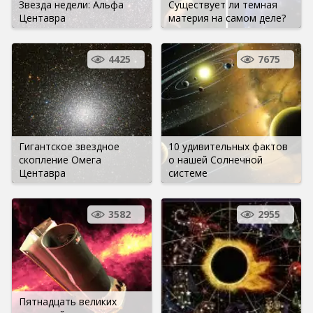
Звезда недели: Альфа
Существует ли темная
Центавра
материя на самом деле?
4425
7675
Гигантское звездное
10 удивительных фактов
скопление Омега
о нашей Солнечной
Центавра
системе
3582
2955
Пятнадцать великих