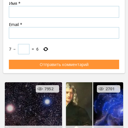
Имя
*
Email
*
7
−
=
6
7952
2701