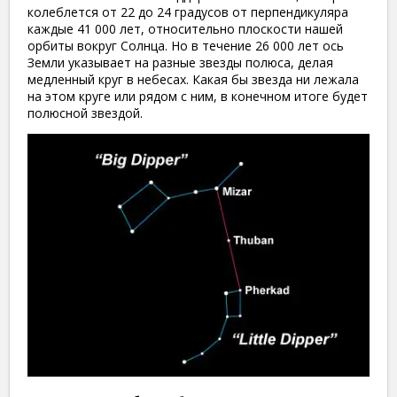
колеблется от 22 до 24 градусов от перпендикуляра
каждые 41 000 лет, относительно плоскости нашей
орбиты вокруг Солнца. Но в течение 26 000 лет ось
Земли указывает на разные звезды полюса, делая
медленный круг в небесах. Какая бы звезда ни лежала
на этом круге или рядом с ним, в конечном итоге будет
полюсной звездой.