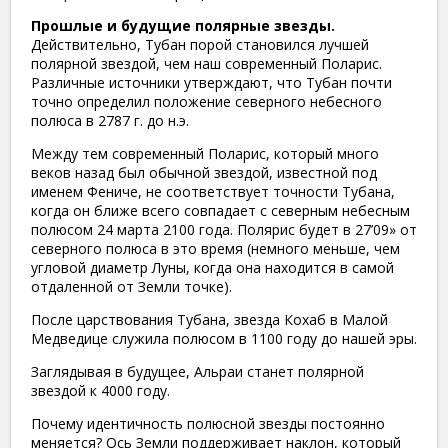
Прошлые и будущие полярные звезды.
Действительно, Тубан порой становился лучшей
полярной звездой, чем наш современный Поларис.
Различные источники утверждают, что Тубан почти
точно определил положение северного небесного
полюса в 2787 г. до н.э.
Между тем современный Поларис, который много
веков назад был обычной звездой, известной под
именем Фениче, не соответствует точности Тубана,
когда он ближе всего совпадает с северным небесным
полюсом 24 марта 2100 года. Полярис будет в 27’09» от
северного полюса в это время (немного меньше, чем
угловой диаметр Луны, когда она находится в самой
отдаленной от Земли точке).
После царствования Тубана, звезда Кохаб в Малой
Медведице служила полюсом в 1100 году до нашей эры.
Заглядывая в будущее, Альраи станет полярной
звездой к 4000 году.
Почему идентичность полюсной звезды постоянно
меняется? Ось Земли поддерживает наклон, который