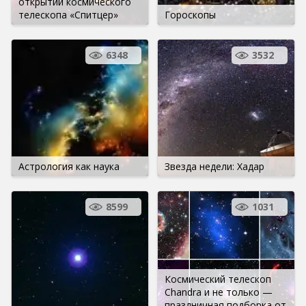
открытий космического
телескопа «Спитцер»
Гороскопы
6348
3532
Астрология как наука
Звезда недели: Хадар
8599
1031
Космический телескоп
Chandra и не только —
праздничная подборка от