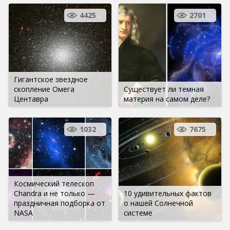
4425
2701
Гигантское звездное
скопление Омега
Существует ли темная
Центавра
материя на самом деле?
1032
7675
Космический телескоп
Chandra и не только —
10 удивительных фактов
праздничная подборка от
о нашей Солнечной
NASA
системе