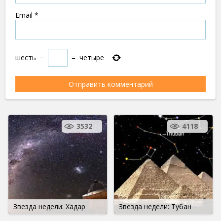
Email
*
шесть
−
=
четыре
3532
4118
Звезда недели: Хадар
Звезда недели: Тубан