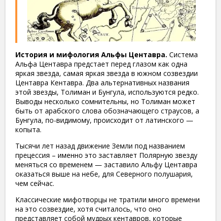
История и мифология Альфы Центавра.
Система
Альфа Центавра предстает перед глазом как одна
яркая звезда, самая яркая звезда в южном созвездии
Центавра Кентавра. Два альтернативных названия
этой звезды, Толиман и Бунгула, используются редко.
Выводы несколько сомнительны, но Толиман может
быть от арабского слова обозначающего страусов, а
Бунгула, по-видимому, происходит от латинского —
копыта.
Тысячи лет назад движение Земли под названием
прецессия – именно это заставляет Полярную звезду
меняться со временем — заставило Альфу Центавра
оказаться выше на небе, для Северного полушария,
чем сейчас.
Классические мифотворцы не тратили много времени
на это созвездие, хотя считалось, что оно
представляет собой мудрых кентавров, которые