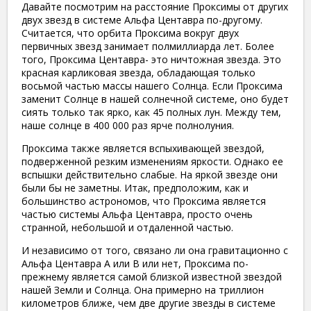
Давайте посмотрим на расстояние Проксимы от других
двух звезд в системе Альфа Центавра по-другому.
Считается, что орбита Проксима вокруг двух
первичных звезд занимает полмиллиарда лет. Более
того, Проксима Центавра- это ничтожная звезда. Это
красная карликовая звезда, обладающая только
восьмой частью массы нашего Солнца. Если Проксима
заменит Солнце в нашей солнечной системе, оно будет
сиять только так ярко, как 45 полных лун. Между тем,
наше солнце в 400 000 раз ярче полнолуния.
Проксима также является вспыхивающей звездой,
подверженной резким изменениям яркости. Однако ее
вспышки действительно слабые. На яркой звезде они
были бы не заметны. Итак, предположим, как и
большинство астрономов, что Проксима является
частью системы Альфа Центавра, просто очень
странной, небольшой и отдаленной частью.
И независимо от того, связано ли она гравитационно с
Альфа Центавра А или В или нет, Проксима по-
прежнему является самой близкой известной звездой
нашей Земли и Солнца. Она примерно на триллион
километров ближе, чем две другие звезды в системе