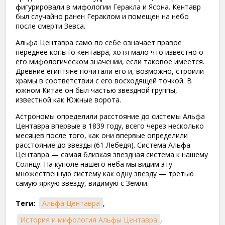
фигурировали в мифологии Геракла и Ясона. Кентавр
был случайно ранен Гераклом и помещен на небо
после смерти Зевса.
Альфа Центавра само по себе означает правое
переднее копыто кентавра, хотя мало что известно о
его мифологическом значении, если таковое имеется.
Древние египтяне почитали его и, возможно, строили
храмы в соответствии с его восходящей точкой. В
южном Китае он был частью звездной группы,
известной как Южные ворота.
Астрономы определили расстояние до системы Альфа
Центавра впервые в 1839 году, всего через несколько
месяцев после того, как они впервые определили
расстояние до звезды (61 Лебедя). Система Альфа
Центавра — самая близкая звездная система к нашему
Солнцу. На куполе нашего неба мы видим эту
множественную систему как одну звезду — третью
самую яркую звезду, видимую с Земли.
Теги:
Альфа Центавра
,
История и мифология Альфы Центавра
,