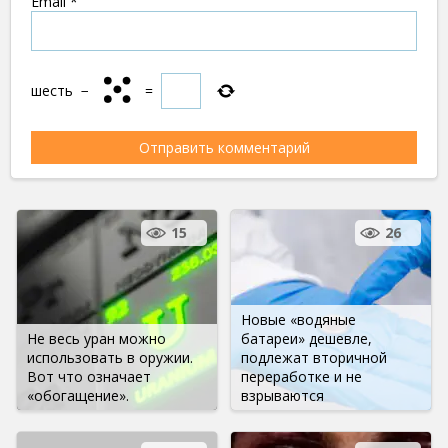
Email
*
шесть
−
=
15
26
Новые «водяные
Не весь уран можно
батареи» дешевле,
использовать в оружии.
подлежат вторичной
Вот что означает
переработке и не
«обогащение».
взрываются