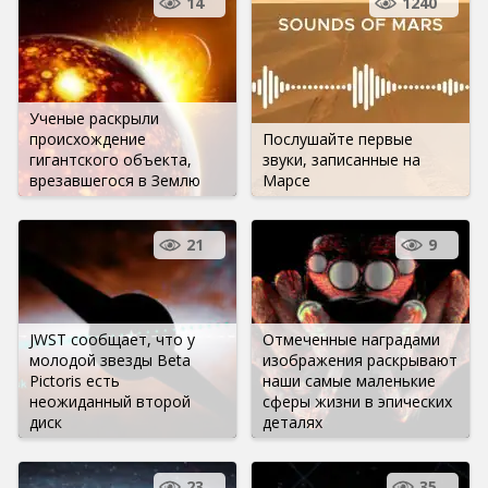
14
1240
Ученые раскрыли
происхождение
Послушайте первые
гигантского объекта,
звуки, записанные на
врезавшегося в Землю
Марсе
21
9
JWST сообщает, что у
Отмеченные наградами
молодой звезды Beta
изображения раскрывают
Pictoris есть
наши самые маленькие
неожиданный второй
сферы жизни в эпических
диск
деталях
23
35