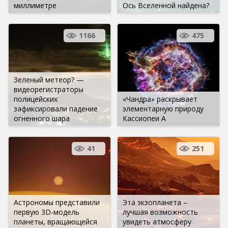
миллиметре
Ось Вселенной найдена?
1166
475
Зеленый метеор? —
видеорегистраторы
полицейских
«Чандра» раскрывает
зафиксировали падение
элементарную природу
огненного шара
Кассиопеи A
41
251
Астрономы представили
Эта экзопланета –
первую 3D-модель
лучшая возможность
планеты, вращающейся
увидеть атмосферу