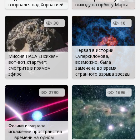
взорвался над Хорватией
выходу на орбиту Марса
30
10
Первая в истории
Миссия НАСА «Психея»
Суперкилонова,
вот-вот стартует:
возможно, была
смотрите в прямом
замечена во время
эфире!
странного взрыва звезды
2790
1696
Физики измерили
искажение пространства
— времени на одном