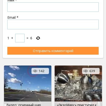
Имя
*
Email
*
1
+
=
6
142
639
Видео: огненный шар
«ЭкзоМарс» приступил к