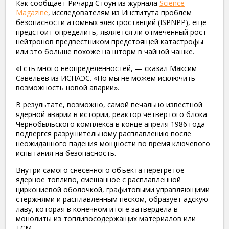
Как сообщает Ричард Стоун из журнала
Science
Magazine
, исследователям из Института проблем
безопасности атомных электростанций (ISPNPP), еще
предстоит определить, является ли отмеченный рост
нейтронов предвестником предстоящей катастрофы
или это больше похоже на шторм в чайной чашке.
«Есть много неопределенностей, — сказал Максим
Савельев из ИСПАЭС. «Но мы не можем исключить
возможность новой аварии».
В результате, возможно, самой печально известной
ядерной аварии в истории, реактор четвертого блока
Чернобыльского комплекса в конце апреля 1986 года
подвергся разрушительному расплавлению после
неожиданного падения мощности во время ключевого
испытания на безопасность.
Внутри самого снесенного объекта перегретое
ядерное топливо, смешанное с расплавленной
циркониевой оболочкой, графитовыми управляющими
стержнями и расплавленным песком, образует адскую
лаву, которая в конечном итоге затвердела в
монолиты из топливосодержащих материалов или
ТСМ.